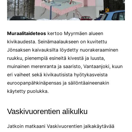
Muraalitaideteos
kertoo Myyrmäen alueen
kivikaudesta. Seinämaalaukseen on kuvitettu
Jönsaksen kaivauksilta löydetty nuorakeraaminen
ruukku, pienempiä esineitä kivestä ja luusta,
muinainen merenranta ja saaristo, Vantaanjoki, kuun
eri vaiheet sekä kivikautisista hyötykasveista
euroopanpähkinäpensas ja säilöntäaineenakin
käytetty puolukka.
Vaskivuorentien alikulku
Jatkoin matkaani Vaskivuorentien jalkakäytävää