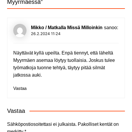
Myyrmäessä
”
Mikko / Matkalla Missä Milloinkin
sanoo:
26.2.2024 11:24
Näyttävät kyllä upeilta. Enpä tiennyt, että läheltä
Myyrmäen asemaa löytyy tuollaisia. Joskus tulee
työmatkoja tuonne tehtyä, täytyy pitää silmät
jatkossa auki.
Vastaa
Vastaa
Sähköpostiosoitettasi ei julkaista.
Pakolliset kentät on
merkitty
*