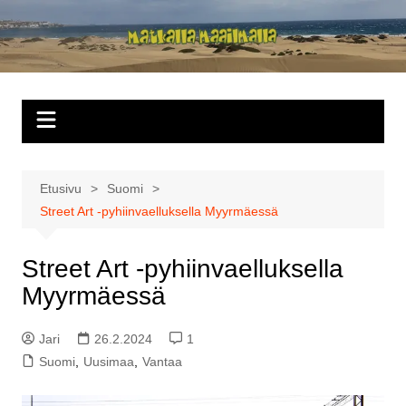
Siirry
sisältöön
Matkalla
maailmalla
Etusivu
Suomi
Street Art -pyhiinvaelluksella Myyrmäessä
Street Art -pyhiinvaelluksella
Myyrmäessä
Jari
26.2.2024
1
Suomi
,
Uusimaa
,
Vantaa