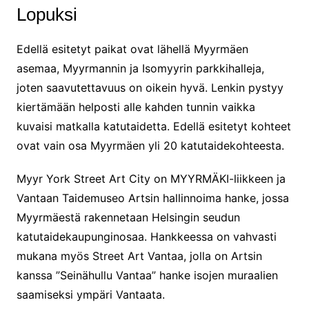
Lopuksi
Edellä esitetyt paikat ovat lähellä Myyrmäen
asemaa, Myyrmannin ja Isomyyrin parkkihalleja,
joten saavutettavuus on oikein hyvä. Lenkin pystyy
kiertämään helposti alle kahden tunnin vaikka
kuvaisi matkalla katutaidetta. Edellä esitetyt kohteet
ovat vain osa Myyrmäen yli 20 katutaidekohteesta.
Myyr York Street Art City on MYYRMÄKI-liikkeen ja
Vantaan Taidemuseo Artsin hallinnoima hanke, jossa
Myyrmäestä rakennetaan Helsingin seudun
katutaidekaupunginosaa. Hankkeessa on vahvasti
mukana myös Street Art Vantaa, jolla on Artsin
kanssa ”Seinähullu Vantaa” hanke isojen muraalien
saamiseksi ympäri Vantaata.