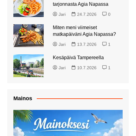
tarjonnasta Agia Napassa
Jari
24.7.2026
0
Miten meni viimeiset
matkapäiväni Agia Napassa?
Jari
13.7.2026
1
Kesäpäivä Tampereella
Jari
10.7.2026
1
Mainos