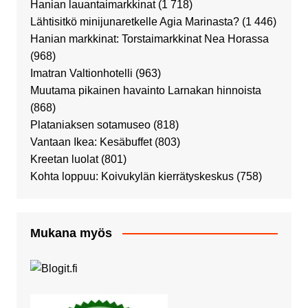
Hanian lauantaimarkkinat
(1 718)
Lähtisitkö minijunaretkelle Agia Marinasta?
(1 446)
Hanian markkinat: Torstaimarkkinat Nea Horassa
(968)
Imatran Valtionhotelli
(963)
Muutama pikainen havainto Larnakan hinnoista
(868)
Plataniaksen sotamuseo
(818)
Vantaan Ikea: Kesäbuffet
(803)
Kreetan luolat
(801)
Kohta loppuu: Koivukylän kierrätyskeskus
(758)
Mukana myös