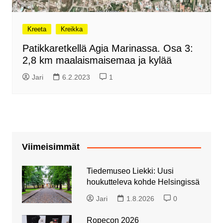
Kreeta
Kreikka
Patikkaretkellä Agia Marinassa. Osa 3:
2,8 km maalaismaisemaa ja kylää
Jari
6.2.2023
1
Viimeisimmät
Tiedemuseo Liekki: Uusi
houkutteleva kohde Helsingissä
Jari
1.8.2026
0
Ropecon 2026