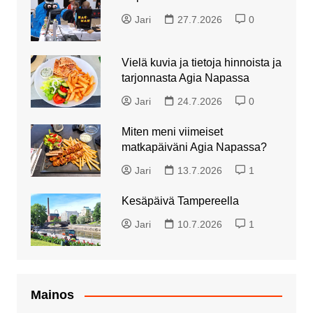
Jari
27.7.2026
0
Vielä kuvia ja tietoja hinnoista ja
tarjonnasta Agia Napassa
Jari
24.7.2026
0
Miten meni viimeiset
matkapäiväni Agia Napassa?
Jari
13.7.2026
1
Kesäpäivä Tampereella
Jari
10.7.2026
1
Mainos