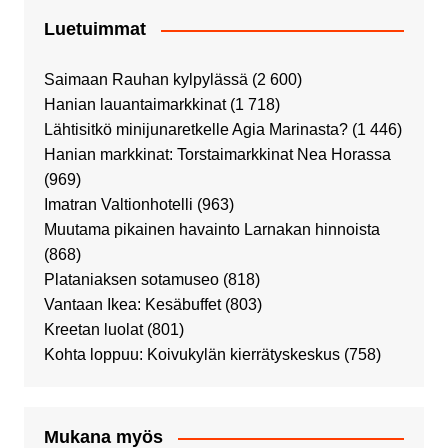
Luetuimmat
Saimaan Rauhan kylpylässä
(2 600)
Hanian lauantaimarkkinat
(1 718)
Lähtisitkö minijunaretkelle Agia Marinasta?
(1 446)
Hanian markkinat: Torstaimarkkinat Nea Horassa
(969)
Imatran Valtionhotelli
(963)
Muutama pikainen havainto Larnakan hinnoista
(868)
Plataniaksen sotamuseo
(818)
Vantaan Ikea: Kesäbuffet
(803)
Kreetan luolat
(801)
Kohta loppuu: Koivukylän kierrätyskeskus
(758)
Mukana myös