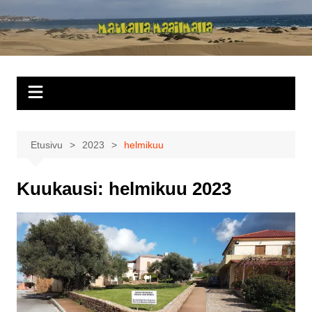
Siirry
sisältöön
Matkalla
maailmalla
Etusivu
2023
helmikuu
Kuukausi:
helmikuu 2023