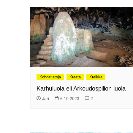
2024
Somero, kesäkaupunki?
Hyvää Syntymäpäivää 475-
vuotias Helsinki!
Suomen ensimmäinen
Grand Travel Award -
palkintogaala
Maailma kylässä -
festivaalissa
Venekansan ehkä odotetuin
Kohdetietoja
Kreeta
Kreikka
tapahtuma on alkanut
Ensi kertaa: Helsingin
Karhuluola eli Arkoudospilion luola
erämessut
Jari
6.10.2023
2
Caravan 2025 Helsingin
messukeskuksessa
Ajatuksia Matka 2025
matkamessuilta
Matkamessut alkavat