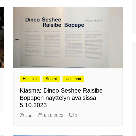
Diktin luola Kreetalla
Kreetan isoin akvaario:
Cretaquarium Gournesissa
Potamoksen ranta Maliassa
Matala helteen kourissa
Hersonissoksessa
kesäkauden 2022 alussa
Hanian länsipuolen lähirannat
Helsinki
Suomi
Uusimaa
Iraklionin arkeologinen
museo
Kiasma: Dineo Seshee Raisibe
Plataniaksen sotamuseo
Bopapen näyttelyn avaisissa
5.10.2023
Kreetan kasvitieteellinen
puisto & puutarha
Jari
5.10.2023
1
Toisena pääsiäispäivänä
Haniassa
Stavros ja muutama muu