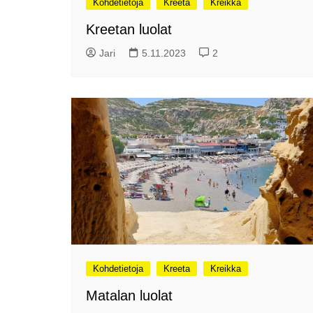
Kohdetietoja
Kreeta
Kreikka
me
Pitkästä aikaa: Poliisi
Kreetan luolat
It
Näe Finnish Photo Awards
Na
Jari
5.11.2023
2
2025 kilpailun palkitut
valokuvat
Ag
ra
Hyvää Pääsiäistä 2026!
La
Miksi siirretään kelloja?
Ni
Oletko käynyt lounaalla
Itiksessä?
Pa
Lounaalla Osaka
Teppanyakissa
Puoli vuotta kollien kanssa
Tarinoita rakkaudesta -
valokuvanäyttely
Vene 26 Båt – kevättä
Kohdetietoja
Kreeta
Kreikka
Helsingin messuhallissa
Matalan luolat
SYÖ! -viikot alkoivat