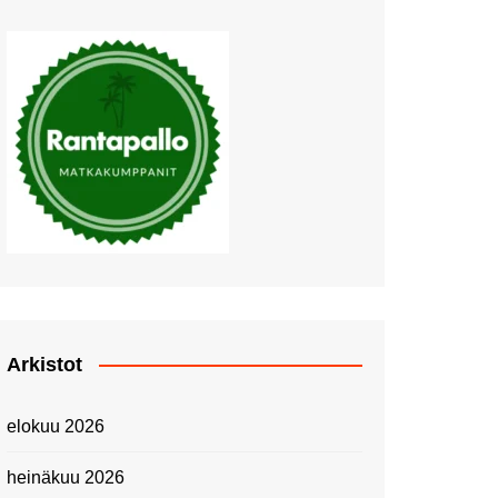
Muutosten tuulet puhaltavat
Nyt pääsee Palettilammelle!
Kesäretki kartanolle
The Tall Ships Races
Helsinki 2024
Piknik Buffeella Viking
Cinderellalla
Juhannuskävelyllä
Kuninkaantammessa
Kesän ensimmäinen
Linnanmäkipäivä
Onnea 474 -vuotias Helsinki
Arkistot
Taianomainen Laivavierailu –
Kuvittele ylellinen seikkailu
elokuu 2026
merellä!
Lähimatkailua: Pitkäkosken
heinäkuu 2026
luontopolut