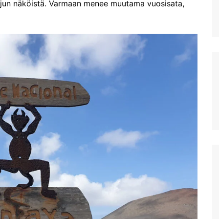
beach
ajun näköistä. Varmaan menee muutama vuosisata,
Plataniaksen virkistysalue:
Agia Lake
Kreetan vanhin kaupunki
Lyttos
Kato Zakros Kreetan
itäpäässä
Diktin luola Kreetalla
Kreetan isoin akvaario:
Cretaquarium Gournesissa
Potamoksen ranta Maliassa
Matala helteen kourissa
Hersonissoksessa
kesäkauden 2022 alussa
Hanian länsipuolen lähirannat
Iraklionin arkeologinen
museo