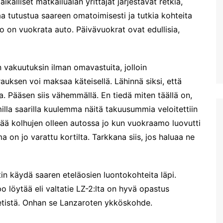
kalliset matkailualan yrittäjät järjestävät retkiä,
vähän kesälläkin)
Matalan luolat
Larnakan keskiaikainen linna
Tammisaar
uaa tutustua saareen omatoimisesti ja tutkia kohteita
Kreetan teknisen yliopiston
Marathokefalan luo
Kävelyllä
kasviston ja eläimistön
Pyhän Johannes 
Espoo
Finikoudesin rantabulevardill
to on vuokrata auto. Päivävuokrat ovat edullisia,
suojelupuistossa 11.3.2023
luola
a
Helsinki
Euroopan vanhin oliivipuu?
Karhuluola eli Ark
Larnakan arkeologinen
Lohja
luola
museo
n vakuutuksin ilman omavastuita, jolloin
Patikkaretkellä Agia
Vantaa
Marinassa. Osa 3: 2,8 km
Diktin luola Kreeta
Muutama pikainen havainto
auksen voi maksaa käteisellä. Lähinnä siksi, että
maalaismaisemaa ja kylää
Larnakan hinnoista
. Pääsen siis vähemmällä. En tiedä miten täällä on,
Patikkaretkellä Agia
Ensikokemukset Larnakasta
lla saarilla kuulemma näitä takuusummia veloitettiin
Marinassa. Osa 2: 4,2km
lenkki Oliivilehdoissa
Viimein kohti Kyprosta
ittää kolhujen olleen autossa jo kun vuokraamo luovutti
Patikkaretkellä Agia
Kohta mennään -Kypros
ma on jo varattu kortilta. Tarkkana siis, jos haluaa ne
Marinassa
kutsuu
Labyrintti-puisto
Hersonissoksessa
in käydä saaren eteläosien luontokohteita läpi.
Acqua Plus. Kreetan suurin
 löytää eli valtatie LZ-2:lta on hyvä opastus
vesipuisto?
netistä. Onhan se Lanzaroten ykköskohde.
Hanian näköalakahvila
Koukouvaya ja Sunset