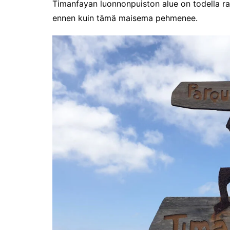
Timanfayan luonnonpuiston alue on todella r
Riiviöt
ennen kuin tämä maisema pehmenee.
Cruise Expo -messuilla
Timantti Entressessä
Kesällä Gumbostrandissa
Kuvajournalismin parhaat
2024
Somero, kesäkaupunki?
Hyvää Syntymäpäivää 475-
vuotias Helsinki!
Suomen ensimmäinen
Grand Travel Award -
palkintogaala
Maailma kylässä -
festivaalissa
Venekansan ehkä odotetuin
tapahtuma on alkanut