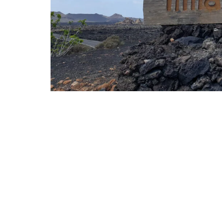
Ensi kertaa: Helsingin
erämessut
Caravan 2025 Helsingin
messukeskuksessa
Ajatuksia Matka 2025
matkamessuilta
Matkamessut alkavat
perjantaina 17.1.2025!
Joulutunnelmaa Tuomaan
Markkinoilla
Kenelle sinä sytytät
kynttilän?
Kirjamessut sekä Viini &
Ruoka 2024
Caravan 2024 -messut
Matkamessuilla 2024:
Lauantain tunnelmat
Matkamessut 2024: