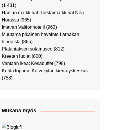
Ostosristeilyllä Viking
(1 431)
XPRSillä
Hanian markkinat: Torstaimarkkinat Nea
Peppi Pitkätossu -
Horassa
(965)
näyttelyssä
Imatran Valtionhotelli
(963)
Tutustu Vuoden Luontokuviin
Muutama pikainen havainto Larnakan
Kaaressa
hinnoista
(865)
Kulttuuria Kaaressa
Plataniaksen sotamuseo
(812)
Aikamatka 80-luvulle: I love
Kreetan luolat
(800)
8-bit
Vantaan Ikea: Kesäbuffet
(798)
Upea Didrichsenin
Kohta loppuu: Koivukylän kierrätyskeskus
taidemuseo
(758)
Joulutunnelmaa Tuomaan
Markkinoilla
Punk museo ja muutama
muu kulttuurinähtävyys
Mukana myös
Ostosristeily Tallinnaan
Kirjamessut sekä Viini &
Ruoka 2024