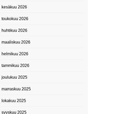
Kevätmessuilla 2024
kesäkuu 2026
Caravan 2024 -messut
toukokuu 2026
Matkamessuilla 2024:
Lauantain tunnelmat
huhtikuu 2026
Matkamessut 2024:
pikapalat perjantailta
maaliskuu 2026
Suomen kansallismuseo
helmikuu 2026
Kiasma: Dineo Seshee
Raisibe Bopapen näyttelyn
tammikuu 2026
avaisissa 5.10.2023
joulukuu 2025
marraskuu 2025
lokakuu 2025
syyskuu 2025