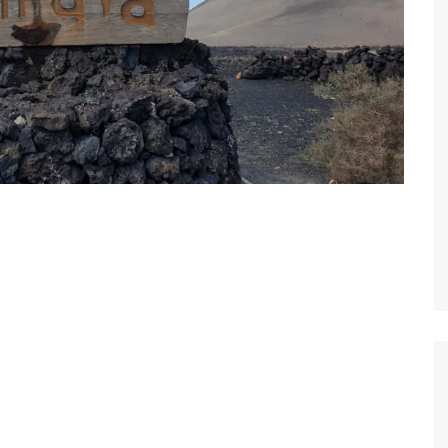
Plataniaksen sotamuseo
Kreetan kasvitieteellinen
puisto & puutarha
Toisena pääsiäispäivänä
Haniassa
Stavros ja muutama muu
uimaranta Akrotirillä
Prevelin palmuranta ja
Kourtalioti rotko
Spinalonga
Koettua Kreetalla: Paikallinen
mobiili internet
Hanian lauantaimarkkinat
Kreetan nähtävyyksiä:
Myyttinen Polyrrhenia
Knossos