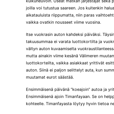
kulkuneuvoin. Useat matkan järjestäjät sekä pai
Puoli vuotta kollien kanssa
joilla voi tutustua saareen. Jos kuitenkin hal
Tarinoita rakkaudesta -
valokuvanäyttely
aikatauluista riippumatta, niin paras vaihtoeh
vaikka ovatkin nousseet viime vuosina.
Vene 26 Båt – kevättä
Helsingin messuhallissa
Itse vuokrasin auton kahdeksi päiväksi. Täysi
SYÖ! -viikot alkoivat
takuusummaa ei varata luottokortilta ja vuokr
Tunnelmia Caravan 2026 -
messuilta (ja hieman
vältyn auton kuvaamiselta vuokraustilanteessa
Matkamessuiltakin)
mutta ainakin viime kesänä Välimeren muutami
Hyvää Tuomaan päivää!
luottokorteilta, vaikka asiakkaat yrittivät es
Culinary Dreamscapes -
auton. Siinä ei paljon selittelyt auta, kun sum
näyttely
muutamat eurot säästää.
Puolivuotta!
Ensimmäisenä päivänä ”koeajoin” autoa ja yrit
Oletko jo käynyt?
Kirjamessut 2025
Ensimmäisenä ajoin Timanfayaan. Se on helppo
The art of Sailing
kohteelle. Timanfayasta löytyy hyvin tietoa 
Kävitkö I love me messuilla?