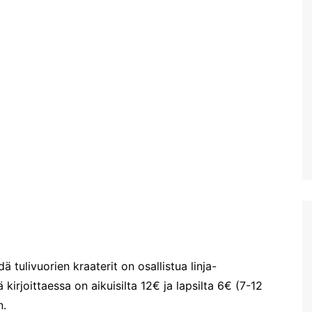
Mobiililaajakaistan
metsästys ja Thériso
Réthymno
Hanian markkinat:
Torstaimarkkinat Nea
Horassa
Kalyves ja paluumatkalla
Aptera Koulesin linnoitus
Apteran muinaisalue
Huhtikuussa Elafonississa ja
Falassarnassa
Vuoden ensimmäinen
Kreikan matka
ä tulivuorien kraaterit on osallistua linja-
 kirjoittaessa on aikuisilta 12€ ja lapsilta 6€ (7-12
n.