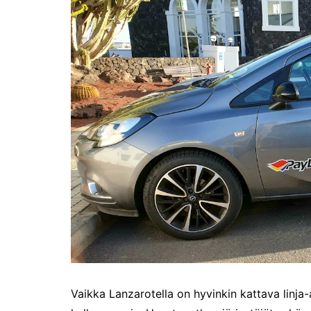
Olli ja Eino vuoden!
se
Vuoden ensimmäinen
Pa
etelänmatka
pa
Oletko tutustunut Malmin
Ag
kierrätyskeskuksen
ym
myymälään?
Th
Vihdoinkin kevät!
Na
me
Pitkästä aikaa: Poliisi
It
Näe Finnish Photo Awards
Na
2025 kilpailun palkitut
valokuvat
Ag
ra
Hyvää Pääsiäistä 2026!
La
Miksi siirretään kelloja?
Ni
Oletko käynyt lounaalla
Itiksessä?
Pa
Lounaalla Osaka
Teppanyakissa
Vaikka Lanzarotella on hyvinkin kattava linja-a