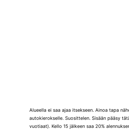
pikapalat perjantailta
Matkamessut 19-21.1.2024
Alueella ei saa ajaa itsekseen. Ainoa tapa nähd
autokierokselle. Suosittelen. Sisään pääsy tätä
vuotiaat). Kello 15 jälkeen saa 20% alennukse