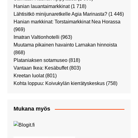
Hanian lauantaimarkkinat
(1 718)
Lähtisitkö minijunaretkelle Agia Marinasta?
(1 446)
Hanian markkinat: Torstaimarkkinat Nea Horassa
(969)
Imatran Valtionhotelli
(963)
Muutama pikainen havainto Larnakan hinnoista
(868)
Plataniaksen sotamuseo
(818)
Vantaan Ikea: Kesäbuffet
(803)
Kreetan luolat
(801)
Kohta loppuu: Koivukylän kierrätyskeskus
(758)
Mukana myös