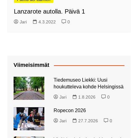
Lanzarote autolla. Päivä 1
Jari
4.3.2022
0
Viimeisimmät
Tiedemuseo Liekki: Uusi
houkutteleva kohde Helsingissä
Jari
1.8.2026
0
Ropecon 2026
Jari
27.7.2026
0