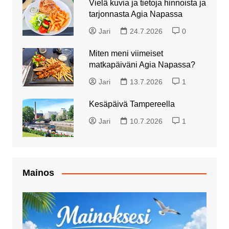
Vielä kuvia ja tietoja hinnoista ja
tarjonnasta Agia Napassa
Jari
24.7.2026
0
Miten meni viimeiset
matkapäiväni Agia Napassa?
Jari
13.7.2026
1
Kesäpäivä Tampereella
Jari
10.7.2026
1
Mainos