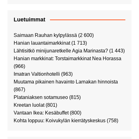
Luetuimmat
Saimaan Rauhan kylpylässä
(2 600)
Hanian lauantaimarkkinat
(1 713)
Lähtisitkö minijunaretkelle Agia Marinasta?
(1 443)
Hanian markkinat: Torstaimarkkinat Nea Horassa
(966)
Imatran Valtionhotelli
(963)
Muutama pikainen havainto Larnakan hinnoista
(867)
Plataniaksen sotamuseo
(815)
Kreetan luolat
(801)
Vantaan Ikea: Kesäbuffet
(800)
Kohta loppuu: Koivukylän kierrätyskeskus
(758)