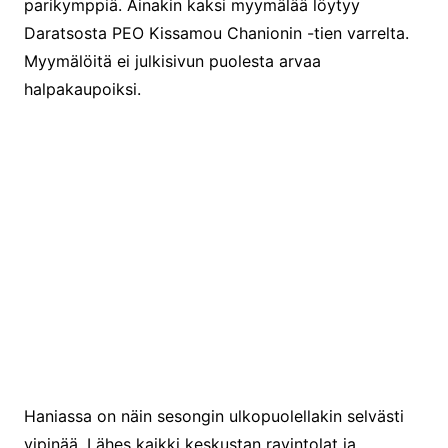
parikymppiä. Ainakin kaksi myymälää löytyy
Daratsosta PEO Kissamou Chanionin -tien varrelta.
Myymälöitä ei julkisivun puolesta arvaa
halpakaupoiksi.
Ns Kiinakauppa
Haniassa on näin sesongin ulkopuolellakin selvästi
vipinää. Lähes kaikki keskustan ravintolat ja