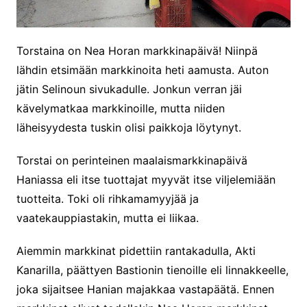
Torstaina on Nea Horan markkinapäivä! Niinpä
lähdin etsimään markkinoita heti aamusta. Auton
jätin Selinoun sivukadulle. Jonkun verran jäi
kävelymatkaa markkinoille, mutta niiden
läheisyydesta tuskin olisi paikkoja löytynyt.
Torstai on perinteinen maalaismarkkinapäivä
Haniassa eli itse tuottajat myyvät itse viljelemiään
tuotteita. Toki oli rihkamamyyjää ja
vaatekauppiastakin, mutta ei liikaa.
Aiemmin markkinat pidettiin rantakadulla, Akti
Kanarilla, päättyen Bastionin tienoille eli linnakkeelle,
joka sijaitsee Hanian majakkaa vastapäätä. Ennen