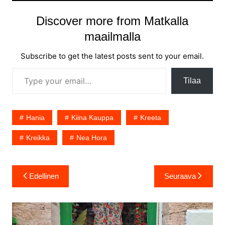
Discover more from Matkalla
maailmalla
Subscribe to get the latest posts sent to your email.
Type your email…
Tilaa
Hania
Kiina Kauppa
Kreeta
Kreikka
Nea Hora
Artikkelien
Edellinen
Seuraava
selaus