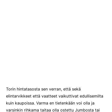
Vanhan kaupungin päässä oli vaatteita ja rihkamaa.
Torin hintatasosta sen verran, että sekä
elintarvikkeet että vaatteet vaikuttivat edullisemilta
kuin kaupoissa. Varma en tietenkään voi olla ja
varsinkin rihkama taitaa olla ostettu Jumbosta tai