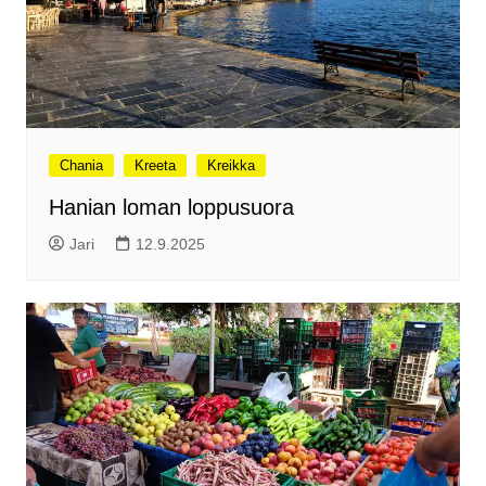
Chania
Kreeta
Kreikka
Hanian loman loppusuora
Jari
12.9.2025