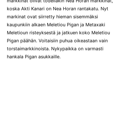
markkinat olivat todellakin Nea Horan markkinat,
koska Akti Kanari on Nea Horan rantakatu. Nyt
markinat ovat siirretty hieman sisemmäksi
kaupunkiin alkaen Meletiou Pigan ja Metaxaki
Meletioun risteyksestä ja jatkuen koko Meletiou
Pigan päähän. Voitaisiin puhua oikeastaan vain
torstaimarkkinoista. Nykypaikka on varmasti
hankala Pigan asukkaille.
Markkioiden lähtönurkka, jos tulee vanhan kaupungin
puolelta