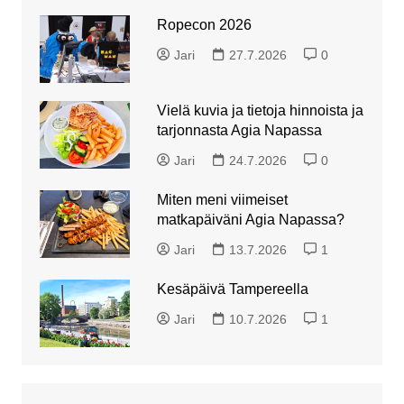
Ropecon 2026
Jari
27.7.2026
0
Vielä kuvia ja tietoja hinnoista ja
tarjonnasta Agia Napassa
Jari
24.7.2026
0
Miten meni viimeiset
matkapäiväni Agia Napassa?
Jari
13.7.2026
1
Kesäpäivä Tampereella
Jari
10.7.2026
1