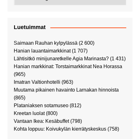
Luetuimmat
Saimaan Rauhan kylpylässä
(2 600)
Hanian lauantaimarkkinat
(1 707)
Lähtisitkö minijunaretkelle Agia Marinasta?
(1 431)
Hanian markkinat: Torstaimarkkinat Nea Horassa
(965)
Imatran Valtionhotelli
(963)
Muutama pikainen havainto Larnakan hinnoista
(865)
Plataniaksen sotamuseo
(812)
Kreetan luolat
(800)
Vantaan Ikea: Kesäbuffet
(798)
Kohta loppuu: Koivukylän kierrätyskeskus
(758)