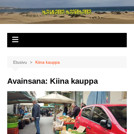
Siirry
sisältöön
Matkalla
maailmalla
Etusivu
Kiina kauppa
Avainsana:
Kiina kauppa