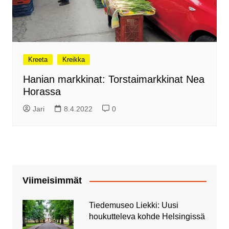
Kreeta
Kreikka
Hanian markkinat: Torstaimarkkinat Nea
Horassa
Jari
8.4.2022
0
Viimeisimmät
Tiedemuseo Liekki: Uusi
houkutteleva kohde Helsingissä