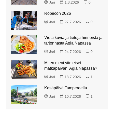
Jari
1.8.2026
0
Ropecon 2026
Jari
27.7.2026
0
Vielä kuvia ja tietoja hinnoista ja
tarjonnasta Agia Napassa
Jari
24.7.2026
0
Miten meni viimeiset
matkapäiväni Agia Napassa?
Jari
13.7.2026
1
Kesäpäivä Tampereella
Jari
10.7.2026
1