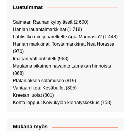
Luetuimmat
Saimaan Rauhan kylpylässä
(2 600)
Hanian lauantaimarkkinat
(1 718)
Lähtisitkö minijunaretkelle Agia Marinasta?
(1 448)
Hanian markkinat: Torstaimarkkinat Nea Horassa
(970)
Imatran Valtionhotelli
(963)
Muutama pikainen havainto Larnakan hinnoista
(868)
Plataniaksen sotamuseo
(819)
Vantaan Ikea: Kesäbuffet
(805)
Kreetan luolat
(801)
Kohta loppuu: Koivukylän kierrätyskeskus
(758)
Mukana myös