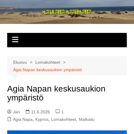
Siirry
sisältöön
Matkalla
maailmalla
Etusivu
Lomakohteet
Agia Napan keskusaukion ympäristö
Agia Napan keskusaukion
ympäristö
Jari
11.6.2026
1
Agia Napa
,
Kypros
,
Lomakohteet
,
Matkailu