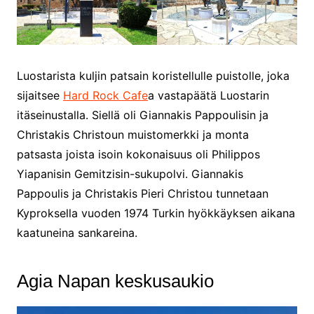
Luostarista kuljin patsain koristellulle puistolle, joka
sijaitsee
Hard Rock Cafe
a vastapäätä Luostarin
itäseinustalla. Siellä oli Giannakis Pappoulisin ja
Christakis Christoun muistomerkki ja monta
patsasta joista isoin kokonaisuus oli Philippos
Yiapanisin Gemitzisin-sukupolvi. Giannakis
Pappoulis ja Christakis Pieri Christou tunnetaan
Kyproksella vuoden 1974 Turkin hyökkäyksen aikana
kaatuneina sankareina.
Agia Napan keskusaukio