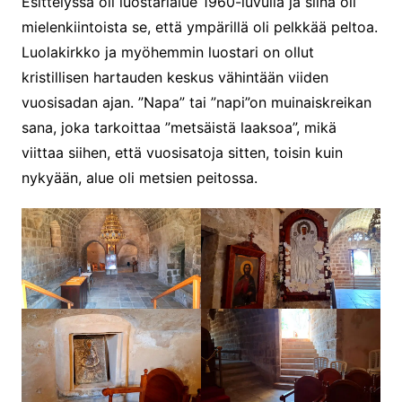
Esittelyssä oli luostarialue 1960-luvulla ja siinä oli
mielenkiintoista se, että ympärillä oli pelkkää peltoa.
Luolakirkko ja myöhemmin luostari on ollut
kristillisen hartauden keskus vähintään viiden
vuosisadan ajan. ”Napa” tai ”napi”on muinaiskreikan
sana, joka tarkoittaa ”metsäistä laaksoa”, mikä
viittaa siihen, että vuosisatoja sitten, toisin kuin
nykyään, alue oli metsien peitossa.