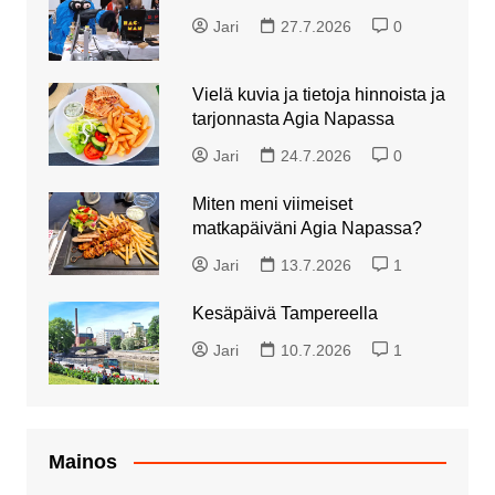
Jari
27.7.2026
0
Vielä kuvia ja tietoja hinnoista ja
tarjonnasta Agia Napassa
Jari
24.7.2026
0
Miten meni viimeiset
matkapäiväni Agia Napassa?
Jari
13.7.2026
1
Kesäpäivä Tampereella
Jari
10.7.2026
1
Mainos