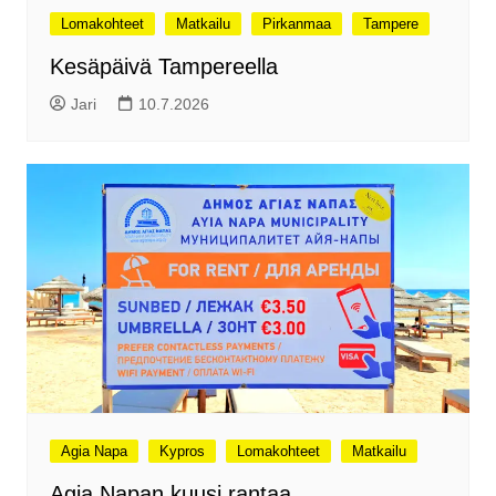
Lomakohteet
Matkailu
Pirkanmaa
Tampere
Kesäpäivä Tampereella
Jari
10.7.2026
Agia Napa
Kypros
Lomakohteet
Matkailu
Agia Napan kuusi rantaa