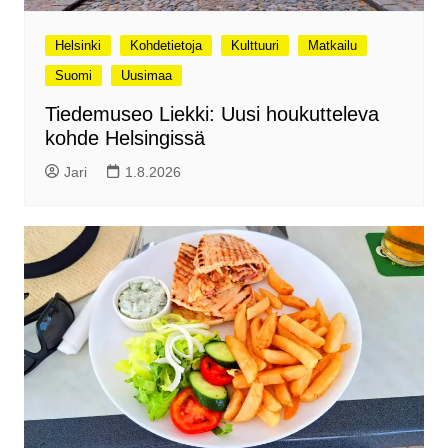
Helsinki
Kohdetietoja
Kulttuuri
Matkailu
Suomi
Uusimaa
Tiedemuseo Liekki: Uusi houkutteleva
kohde Helsingissä
Jari
1.8.2026