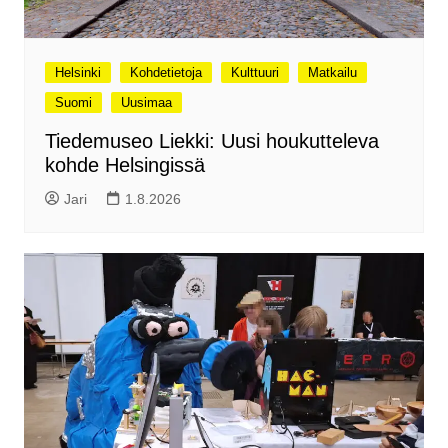
Helsinki
Kohdetietoja
Kulttuuri
Matkailu
Suomi
Uusimaa
Tiedemuseo Liekki: Uusi houkutteleva
kohde Helsingissä
Jari
1.8.2026