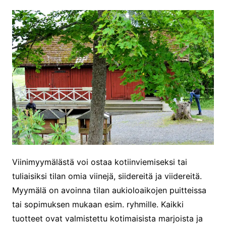
Viinimyymälästä voi ostaa kotiinviemiseksi tai
tuliaisiksi tilan omia viinejä, siidereitä ja viidereitä.
Myymälä on avoinna tilan aukioloaikojen puitteissa
tai sopimuksen mukaan esim. ryhmille. Kaikki
tuotteet ovat valmistettu kotimaisista marjoista ja