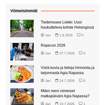
Viimeisimmät
Tiedemuseo Liekki: Uusi
houkutteleva kohde Helsingissä
Jari
1.8.2026
0
Ropecon 2026
Jari
27.7.2026
0
Vielä kuvia ja tietoja hinnoista ja
tarjonnasta Agia Napassa
Jari
24.7.2026
0
Miten meni viimeiset
matkapäiväni Agia Napassa?
Jari
13.7.2026
1