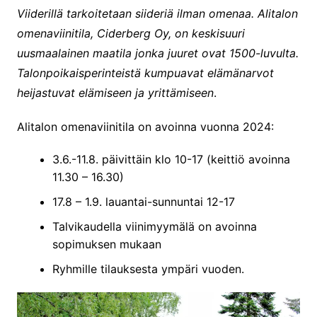
Viiderillä tarkoitetaan siideriä ilman omenaa. Alitalon
omenaviinitila, Ciderberg Oy, on keskisuuri
uusmaalainen maatila jonka juuret ovat 1500-luvulta.
Talonpoikaisperinteistä kumpuavat elämänarvot
heijastuvat elämiseen ja yrittämiseen
.
Alitalon omenaviinitila on avoinna vuonna 2024:
3.6.-11.8. päivittäin klo 10-17 (keittiö avoinna
11.30 – 16.30)
17.8 – 1.9. lauantai-sunnuntai 12-17
Talvikaudella viinimyymälä on avoinna
sopimuksen mukaan
Ryhmille tilauksesta ympäri vuoden.