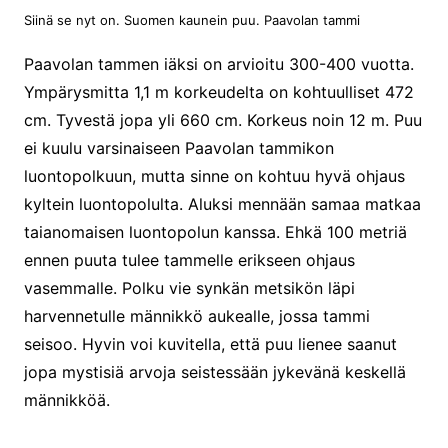
Siinä se nyt on. Suomen kaunein puu. Paavolan tammi
Paavolan tammen iäksi on arvioitu 300-400 vuotta.
Ympärysmitta 1,1 m korkeudelta on kohtuulliset 472
cm. Tyvestä jopa yli 660 cm. Korkeus noin 12 m. Puu
ei kuulu varsinaiseen Paavolan tammikon
luontopolkuun, mutta sinne on kohtuu hyvä ohjaus
kyltein luontopolulta. Aluksi mennään samaa matkaa
taianomaisen luontopolun kanssa. Ehkä 100 metriä
ennen puuta tulee tammelle erikseen ohjaus
vasemmalle. Polku vie synkän metsikön läpi
harvennetulle männikkö aukealle, jossa tammi
seisoo. Hyvin voi kuvitella, että puu lienee saanut
jopa mystisiä arvoja seistessään jykevänä keskellä
männikköä.