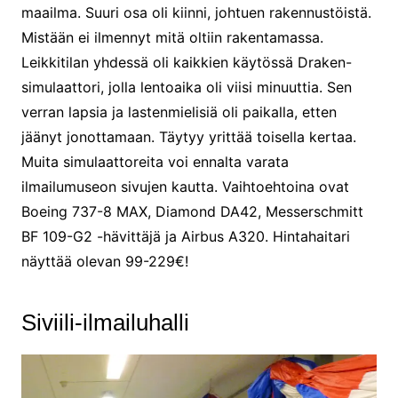
maailma. Suuri osa oli kiinni, johtuen rakennustöistä.
Mistään ei ilmennyt mitä oltiin rakentamassa.
Leikkitilan yhdessä oli kaikkien käytössä Draken-
simulaattori, jolla lentoaika oli viisi minuuttia. Sen
verran lapsia ja lastenmielisiä oli paikalla, etten
jäänyt jonottamaan. Täytyy yrittää toisella kertaa.
Muita simulaattoreita voi ennalta varata
ilmailumuseon sivujen kautta. Vaihtoehtoina ovat
Boeing 737-8 MAX, Diamond DA42, Messerschmitt
BF 109-G2 -hävittäjä ja Airbus A320. Hintahaitari
näyttää olevan 99-229€!
Siviili-ilmailuhalli