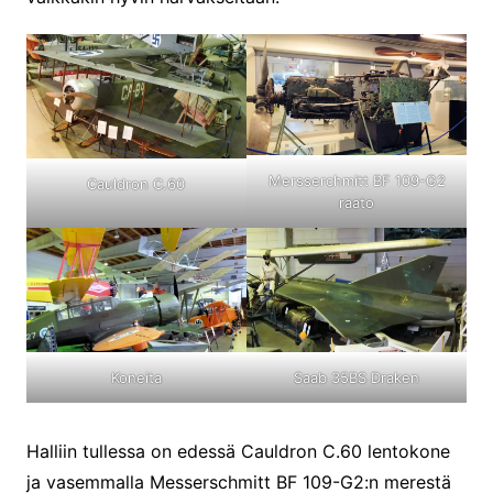
Mersserchmitt BF 109-G2
Cauldron C.60
raato
Koneita
Saab 35BS Draken
Halliin tullessa on edessä Cauldron C.60 lentokone
ja vasemmalla Messerschmitt BF 109-G2:n merestä