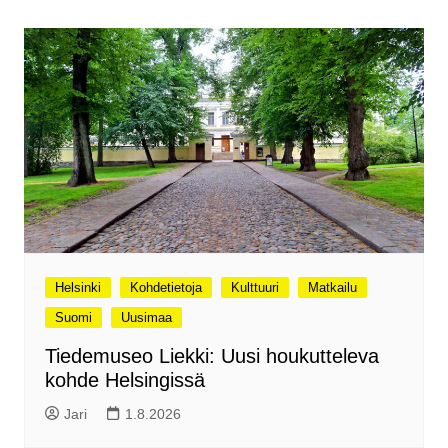
Helsinki
Kohdetietoja
Kulttuuri
Matkailu
Suomi
Uusimaa
Tiedemuseo Liekki: Uusi houkutteleva
kohde Helsingissä
Jari
1.8.2026