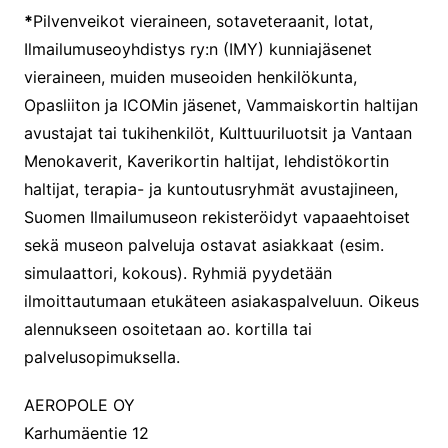
*
Pilvenveikot vieraineen, sotaveteraanit, lotat,
Ilmailumuseoyhdistys ry:n (IMY) kunniajäsenet
vieraineen, muiden museoiden henkilökunta,
Opasliiton ja ICOMin jäsenet, Vammaiskortin haltijan
avustajat tai tukihenkilöt, Kulttuuriluotsit ja Vantaan
Menokaverit, Kaverikortin haltijat, lehdistökortin
haltijat, terapia- ja kuntoutusryhmät avustajineen,
Suomen Ilmailumuseon rekisteröidyt vapaaehtoiset
sekä museon palveluja ostavat asiakkaat (esim.
simulaattori, kokous). Ryhmiä pyydetään
ilmoittautumaan etukäteen asiakaspalveluun. Oikeus
alennukseen osoitetaan ao. kortilla tai
palvelusopimuksella.
AEROPOLE OY
Karhumäentie 12