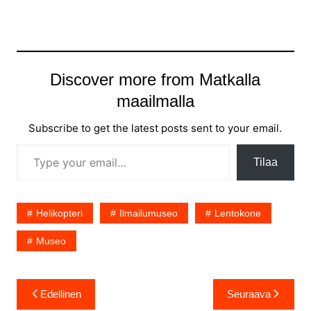
Discover more from Matkalla
maailmalla
Subscribe to get the latest posts sent to your email.
Type your email…
Tilaa
Helikopteri
Ilmailumuseo
Lentokone
Museo
Artikkelien
Edellinen
Seuraava
selaus