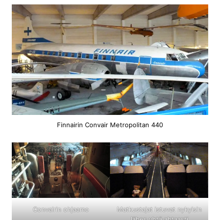
Finnairin Convair Metropolitan 440
Convairin ohjaamo
Matkustajat istuvat nykyisin
lähes yhtä ahtaasti