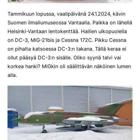
Tammikuun lopussa, vaalipäivänä 24.1.2024, kävin
Suomen ilmailumuseossa Vantaalla. Paikka on lähellä
Helsinki-Vantaan lentokenttää. Hallien ulkopuolella
on DC-3, MiG-21bis ja Cessna 172C. Pikku Cessna
on pihalta katsoessa DC-3:n takana. Tällä keraa ei
ollut pääsyä DC-3:n sisälle. Oliko syynä talvi vai
korkea hanki? MiGkin oli säälittävän näköinen lumen
alla.