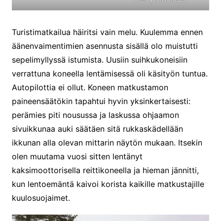
Turistimatkailua häiritsi vain melu. Kuulemma ennen
äänenvaimentimien asennusta sisällä olo muistutti
sepelimyllyssä istumista. Uusiin suihkukoneisiin
verrattuna koneella lentämisessä oli käsityön tuntua.
Autopilottia ei ollut. Koneen matkustamon
paineensäätökin tapahtui hyvin yksinkertaisesti:
perämies piti nousussa ja laskussa ohjaamon
sivuikkunaa auki säätäen sitä rukkaskädellään
ikkunan alla olevan mittarin näytön mukaan. Itsekin
olen muutama vuosi sitten lentänyt
kaksimoottorisella reittikoneella ja hieman jännitti,
kun lentoemäntä kaivoi korista kaikille matkustajille
kuulosuojaimet.