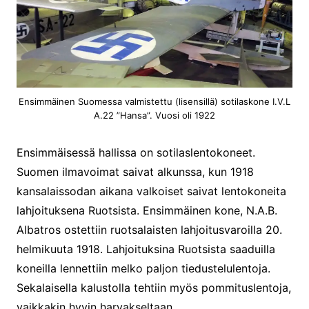
Ensimmäinen Suomessa valmistettu (lisensillä) sotilaskone I.V.L
A.22 ”Hansa”. Vuosi oli 1922
Ensimmäisessä hallissa on sotilaslentokoneet.
Suomen ilmavoimat saivat alkunssa, kun 1918
kansalaissodan aikana valkoiset saivat lentokoneita
lahjoituksena Ruotsista. Ensimmäinen kone, N.A.B.
Albatros ostettiin ruotsalaisten lahjoitusvaroilla 20.
helmikuuta 1918. Lahjoituksina Ruotsista saaduilla
koneilla lennettiin melko paljon tiedustelulentoja.
Sekalaisella kalustolla tehtiin myös pommituslentoja,
vaikkakin hyvin harvakseltaan.