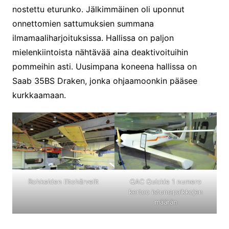
nostettu eturunko. Jälkimmäinen oli uponnut
onnettomien sattumuksien summana
ilmamaaliharjoituksissa. Hallissa on paljon
mielenkiintoista nähtävää aina deaktivoituihin
pommeihin asti. Uusimpana koneena hallissa on
Saab 35BS Draken, jonka ohjaamoonkin pääsee
kurkkaamaan.
Rohkeiden liitohärvelit
QAC Quickie 1 numero
kertoo istumapaikkojen
määrän