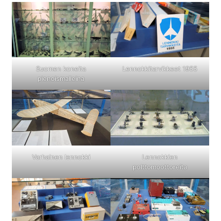
Suomen koneita
Lennokkitarvikkeet 1955
pienoismalleina
Varhainen lennokki
Lennokkien
polttomoottoreita