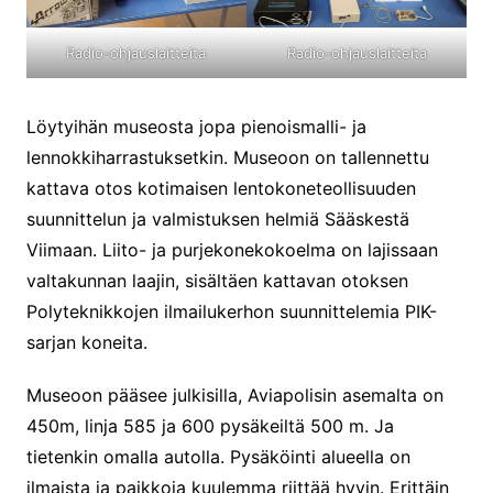
Radio-ohjauslaitteita
Radio-ohjauslaitteita
Löytyihän museosta jopa pienoismalli- ja
lennokkiharrastuksetkin. Museoon on tallennettu
kattava otos kotimaisen lentokoneteollisuuden
suunnittelun ja valmistuksen helmiä Sääskestä
Viimaan. Liito- ja purjekonekokoelma on lajissaan
valtakunnan laajin, sisältäen kattavan otoksen
Polyteknikkojen ilmailukerhon suunnittelemia PIK-
sarjan koneita.
Museoon pääsee julkisilla, Aviapolisin asemalta on
450m, linja 585 ja 600 pysäkeiltä 500 m. Ja
tietenkin omalla autolla. Pysäköinti alueella on
ilmaista ja paikkoja kuulemma riittää hyvin. Erittäin