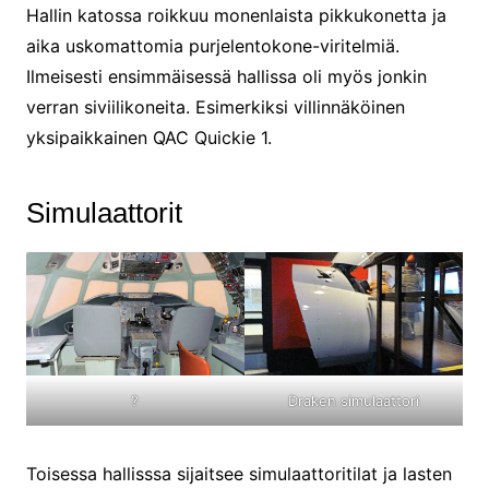
Hallin katossa roikkuu monenlaista pikkukonetta ja
aika uskomattomia purjelentokone-viritelmiä.
Ilmeisesti ensimmäisessä hallissa oli myös jonkin
verran siviilikoneita. Esimerkiksi villinnäköinen
yksipaikkainen QAC Quickie 1.
Simulaattorit
?
Draken simulaattori
Toisessa hallisssa sijaitsee simulaattoritilat ja lasten