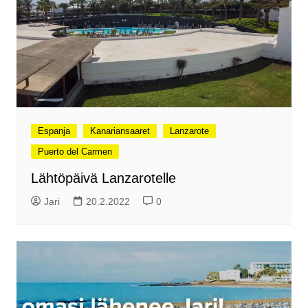
Espanja
Kanariansaaret
Lanzarote
Puerto del Carmen
Lähtöpäivä Lanzarotelle
Jari
20.2.2022
0