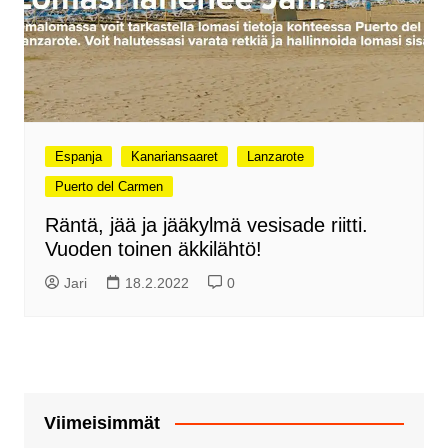
Espanja
Kanariansaaret
Lanzarote
Puerto del Carmen
Räntä, jää ja jääkylmä vesisade riitti.
Vuoden toinen äkkilähtö!
Jari
18.2.2022
0
Viimeisimmät