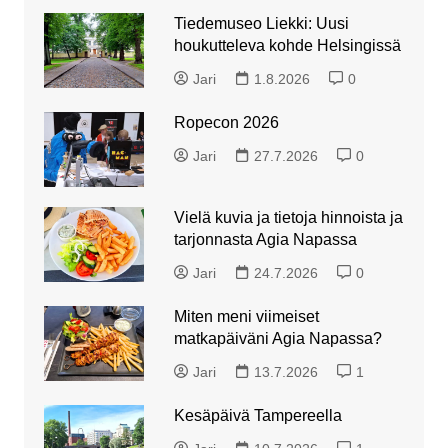
Tiedemuseo Liekki: Uusi
houkutteleva kohde Helsingissä
Jari
1.8.2026
0
Ropecon 2026
Jari
27.7.2026
0
Vielä kuvia ja tietoja hinnoista ja
tarjonnasta Agia Napassa
Jari
24.7.2026
0
Miten meni viimeiset
matkapäiväni Agia Napassa?
Jari
13.7.2026
1
Kesäpäivä Tampereella