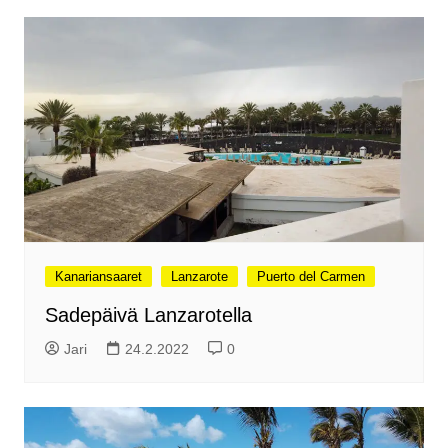
Kanariansaaret
Lanzarote
Puerto del Carmen
Sadepäivä Lanzarotella
Jari
24.2.2022
0