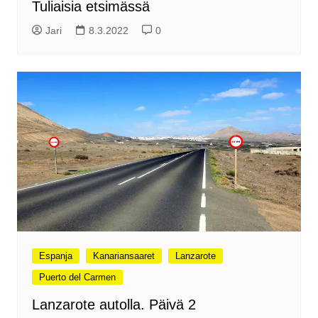
Tuliaisia etsimässä
Jari
8.3.2022
0
Espanja
Kanariansaaret
Lanzarote
Puerto del Carmen
Lanzarote autolla. Päivä 2