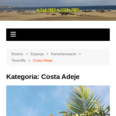
Siirry
sisältöön
Matkalla
maailmalla
Etusivu
Espanja
Kanariansaaret
Teneriffa
Costa Adeje
Kategoria:
Costa Adeje