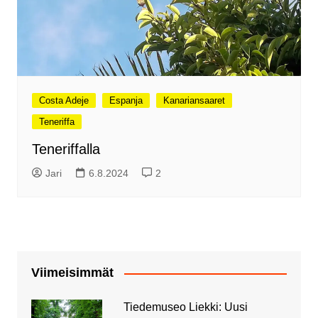
Costa Adeje
Espanja
Kanariansaaret
Teneriffa
Teneriffalla
Jari
6.8.2024
2
Viimeisimmät
Tiedemuseo Liekki: Uusi