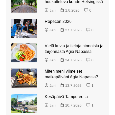
houkutteleva kohde Helsingissä
Jari
1.8.2026
0
Ropecon 2026
Jari
27.7.2026
0
Vielä kuvia ja tietoja hinnoista ja
tarjonnasta Agia Napassa
Jari
24.7.2026
0
Miten meni viimeiset
matkapäiväni Agia Napassa?
Jari
13.7.2026
1
Kesäpäivä Tampereella
Jari
10.7.2026
1