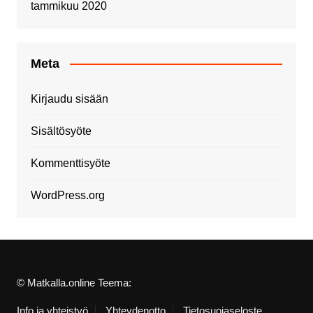
tammikuu 2020
Meta
Kirjaudu sisään
Sisältösyöte
Kommenttisyöte
WordPress.org
© Matkalla.online Teema:
Info ja yhteistyö
Yhteydenotto
Tietosuojaseloste