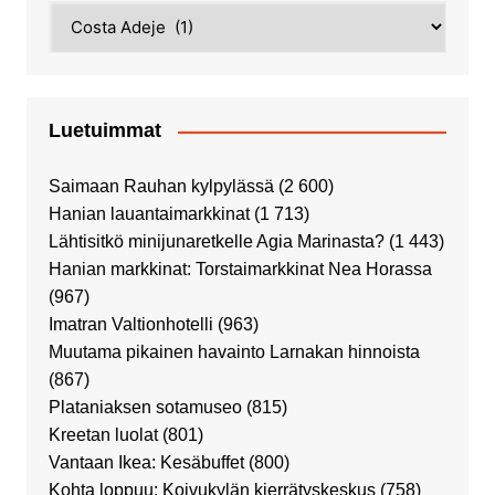
Kategoriat
Luetuimmat
Saimaan Rauhan kylpylässä
(2 600)
Hanian lauantaimarkkinat
(1 713)
Lähtisitkö minijunaretkelle Agia Marinasta?
(1 443)
Hanian markkinat: Torstaimarkkinat Nea Horassa
(967)
Imatran Valtionhotelli
(963)
Muutama pikainen havainto Larnakan hinnoista
(867)
Plataniaksen sotamuseo
(815)
Kreetan luolat
(801)
Vantaan Ikea: Kesäbuffet
(800)
Kohta loppuu: Koivukylän kierrätyskeskus
(758)