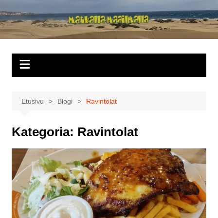
Siirry
sisältöön
Matkalla
maailmalla
Etusivu
Blogi
Ravintolat
Kategoria:
Ravintolat