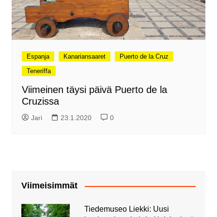
Espanja
Kanariansaaret
Puerto de la Cruz
Teneriffa
Viimeinen täysi päivä Puerto de la
Cruzissa
Jari
23.1.2020
0
Viimeisimmät
Tiedemuseo Liekki: Uusi