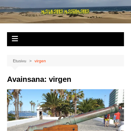
Siirry
sisältöön
Matkalla
maailmalla
Etusivu
virgen
Avainsana:
virgen