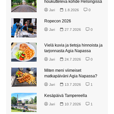
houkutteleva kohde Helsingissä
Jari
1.8.2026
0
Ropecon 2026
Jari
27.7.2026
0
Vielä kuvia ja tietoja hinnoista ja
tarjonnasta Agia Napassa
Jari
24.7.2026
0
Miten meni viimeiset
matkapäiväni Agia Napassa?
Jari
13.7.2026
1
Kesäpäivä Tampereella
Jari
10.7.2026
1