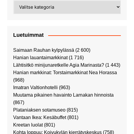
Kategoriat
Luetuimmat
Saimaan Rauhan kylpylässä
(2 600)
Hanian lauantaimarkkinat
(1 716)
Lähtisitkö minijunaretkelle Agia Marinasta?
(1 443)
Hanian markkinat: Torstaimarkkinat Nea Horassa
(968)
Imatran Valtionhotelli
(963)
Muutama pikainen havainto Larnakan hinnoista
(867)
Plataniaksen sotamuseo
(815)
Vantaan Ikea: Kesäbuffet
(801)
Kreetan luolat
(801)
Kohta loppuu: Koivukylän kierrätyskeskus
(758)