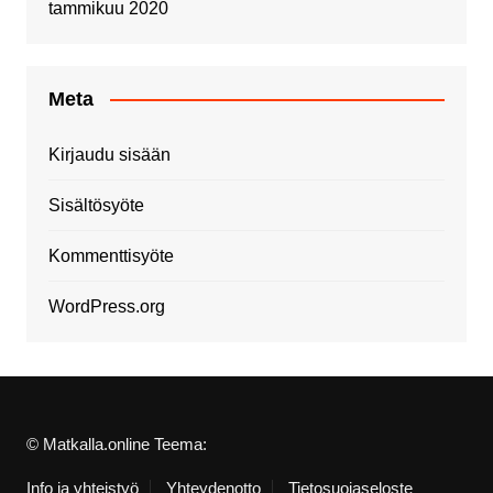
tammikuu 2020
Meta
Kirjaudu sisään
Sisältösyöte
Kommenttisyöte
WordPress.org
© Matkalla.online Teema:
Info ja yhteistyö
Yhteydenotto
Tietosuojaseloste