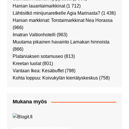
Hanian lauantaimarkkinat
(1 712)
Lähtisitkö minijunaretkelle Agia Marinasta?
(1 436)
Hanian markkinat: Torstaimarkkinat Nea Horassa
(966)
Imatran Valtionhotelli
(963)
Muutama pikainen havainto Larnakan hinnoista
(866)
Plataniaksen sotamuseo
(813)
Kreetan luolat
(801)
Vantaan Ikea: Kesäbuffet
(798)
Kohta loppuu: Koivukylän kierrätyskeskus
(758)
Mukana myös