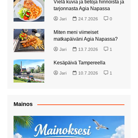
Vielä kuvia ja tietoja hinnoista ja
tarjonnasta Agia Napassa
Jari
24.7.2026
0
Miten meni viimeiset
matkapäiväni Agia Napassa?
Jari
13.7.2026
1
Kesäpäivä Tampereella
Jari
10.7.2026
1
Mainos