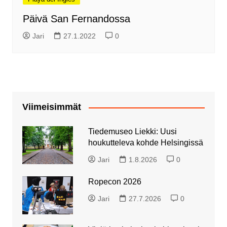
Päivä San Fernandossa
Jari
27.1.2022
0
Viimeisimmät
Tiedemuseo Liekki: Uusi
houkutteleva kohde Helsingissä
Jari
1.8.2026
0
Ropecon 2026
Jari
27.7.2026
0