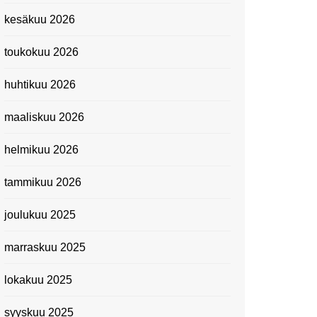
Kevätmessuilla 2024
kesäkuu 2026
Caravan 2024 -messut
toukokuu 2026
Matkamessuilla 2024:
Lauantain tunnelmat
huhtikuu 2026
Matkamessut 2024:
pikapalat perjantailta
maaliskuu 2026
Suomen kansallismuseo
helmikuu 2026
Kiasma: Dineo Seshee
Raisibe Bopapen näyttelyn
tammikuu 2026
avaisissa 5.10.2023
joulukuu 2025
marraskuu 2025
lokakuu 2025
syyskuu 2025