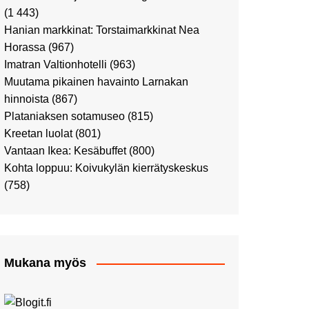
Ostosristeilyllä Viking
(1 443)
XPRSillä
Hanian markkinat: Torstaimarkkinat Nea
Peppi Pitkätossu -
Horassa
(967)
näyttelyssä
Imatran Valtionhotelli
(963)
Tutustu Vuoden Luontokuviin
Muutama pikainen havainto Larnakan
Kaaressa
hinnoista
(867)
Kulttuuria Kaaressa
Plataniaksen sotamuseo
(815)
Aikamatka 80-luvulle: I love
Kreetan luolat
(801)
8-bit
Vantaan Ikea: Kesäbuffet
(800)
Upea Didrichsenin
Kohta loppuu: Koivukylän kierrätyskeskus
taidemuseo
(758)
Joulutunnelmaa Tuomaan
Markkinoilla
Punk museo ja muutama
muu kulttuurinähtävyys
Mukana myös
Ostosristeily Tallinnaan
Kirjamessut sekä Viini &
Ruoka 2024