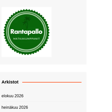
Muutosten tuulet puhaltavat
Nyt pääsee Palettilammelle!
Kesäretki kartanolle
The Tall Ships Races
Helsinki 2024
Piknik Buffeella Viking
Cinderellalla
Juhannuskävelyllä
Kuninkaantammessa
Kesän ensimmäinen
Linnanmäkipäivä
Onnea 474 -vuotias Helsinki
Arkistot
Taianomainen Laivavierailu –
Kuvittele ylellinen seikkailu
elokuu 2026
merellä!
Lähimatkailua: Pitkäkosken
heinäkuu 2026
luontopolut