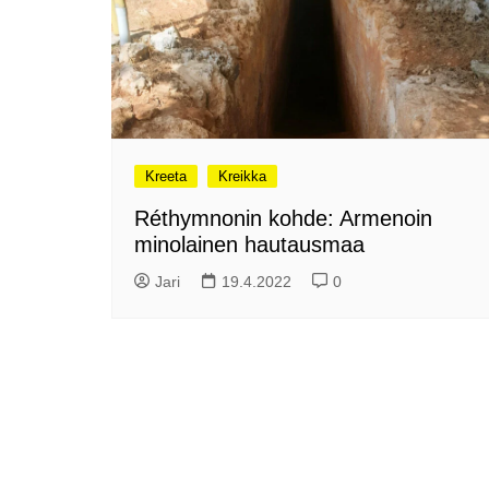
Olli ja Eino vuoden!
se
Vuoden ensimmäinen
Pa
etelänmatka
pa
Oletko tutustunut Malmin
Ag
kierrätyskeskuksen
ym
myymälään?
Th
Vihdoinkin kevät!
Na
Kreeta
Kreikka
me
Pitkästä aikaa: Poliisi
Réthymnonin kohde: Armenoin
It
Näe Finnish Photo Awards
minolainen hautausmaa
Na
2025 kilpailun palkitut
valokuvat
Ag
Jari
19.4.2022
0
ra
Hyvää Pääsiäistä 2026!
La
Miksi siirretään kelloja?
Ni
Oletko käynyt lounaalla
Itiksessä?
Pa
Lounaalla Osaka
Teppanyakissa