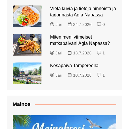
Vielä kuvia ja tietoja hinnoista ja
tarjonnasta Agia Napassa
Jari
24.7.2026
0
Miten meni viimeiset
matkapäiväni Agia Napassa?
Jari
13.7.2026
1
Kesäpäivä Tampereella
Jari
10.7.2026
1
Mainos