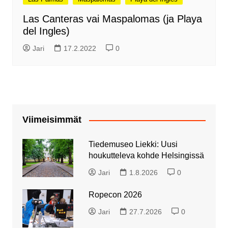
Las Canteras vai Maspalomas (ja Playa
del Ingles)
Jari
17.2.2022
0
Viimeisimmät
Tiedemuseo Liekki: Uusi
houkutteleva kohde Helsingissä
Jari
1.8.2026
0
Ropecon 2026
Jari
27.7.2026
0