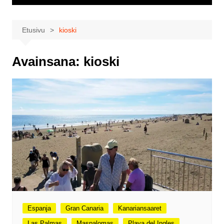
Etusivu
kioski
Avainsana:
kioski
Espanja
Gran Canaria
Kanariansaaret
Las Palmas
Maspalomas
Playa del Ingles