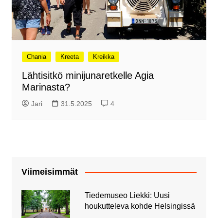
Chania
Kreeta
Kreikka
Lähtisitkö minijunaretkelle Agia
Marinasta?
Jari
31.5.2025
4
Viimeisimmät
Tiedemuseo Liekki: Uusi
houkutteleva kohde Helsingissä