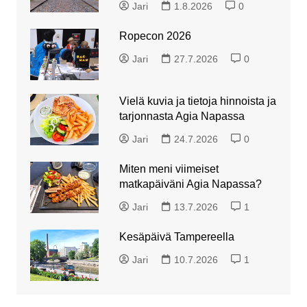
Jari
1.8.2026
0
Ropecon 2026
Jari
27.7.2026
0
Vielä kuvia ja tietoja hinnoista ja
tarjonnasta Agia Napassa
Jari
24.7.2026
0
Miten meni viimeiset
matkapäiväni Agia Napassa?
Jari
13.7.2026
1
Kesäpäivä Tampereella
Jari
10.7.2026
1