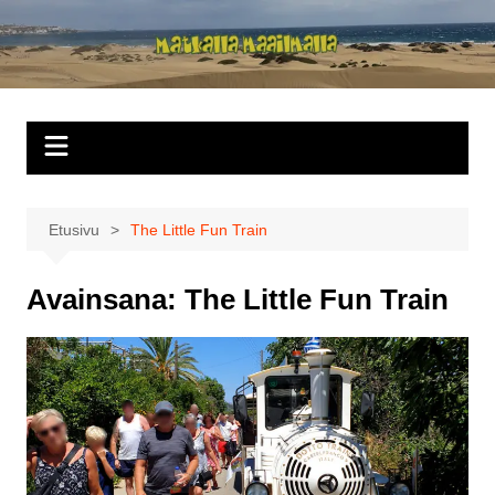
Siirry
sisältöön
Matkalla
maailmalla
Etusivu
The Little Fun Train
Avainsana:
The Little Fun Train