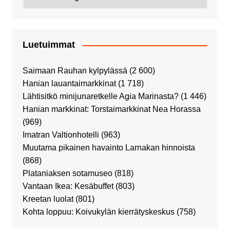
Luetuimmat
Saimaan Rauhan kylpylässä
(2 600)
Hanian lauantaimarkkinat
(1 718)
Lähtisitkö minijunaretkelle Agia Marinasta?
(1 446)
Hanian markkinat: Torstaimarkkinat Nea Horassa
(969)
Imatran Valtionhotelli
(963)
Muutama pikainen havainto Larnakan hinnoista
(868)
Plataniaksen sotamuseo
(818)
Vantaan Ikea: Kesäbuffet
(803)
Kreetan luolat
(801)
Kohta loppuu: Koivukylän kierrätyskeskus
(758)