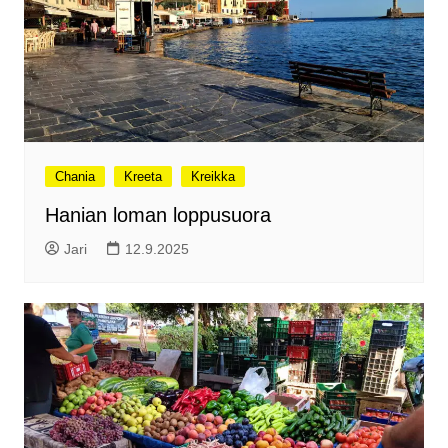
Chania
Kreeta
Kreikka
Hanian loman loppusuora
Jari
12.9.2025