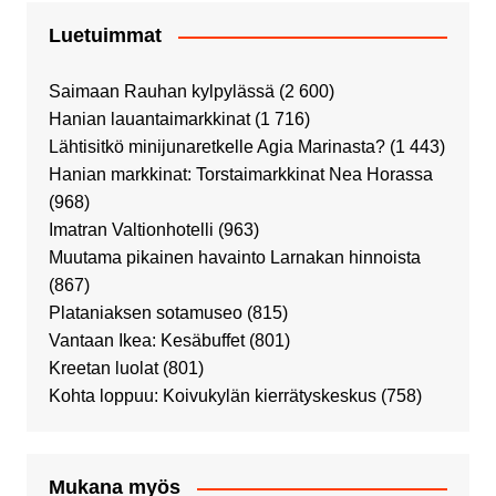
Luetuimmat
Saimaan Rauhan kylpylässä
(2 600)
Hanian lauantaimarkkinat
(1 716)
Lähtisitkö minijunaretkelle Agia Marinasta?
(1 443)
Hanian markkinat: Torstaimarkkinat Nea Horassa
(968)
Imatran Valtionhotelli
(963)
Muutama pikainen havainto Larnakan hinnoista
(867)
Plataniaksen sotamuseo
(815)
Vantaan Ikea: Kesäbuffet
(801)
Kreetan luolat
(801)
Kohta loppuu: Koivukylän kierrätyskeskus
(758)
Mukana myös