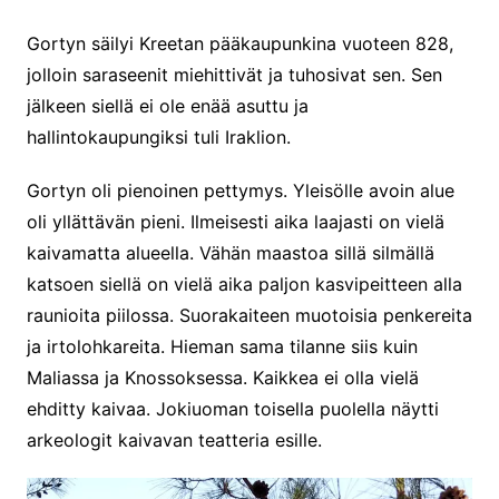
Gortyn säilyi Kreetan pääkaupunkina vuoteen 828,
jolloin saraseenit miehittivät ja tuhosivat sen. Sen
jälkeen siellä ei ole enää asuttu ja
hallintokaupungiksi tuli Iraklion.
Gortyn oli pienoinen pettymys. Yleisölle avoin alue
oli yllättävän pieni. Ilmeisesti aika laajasti on vielä
kaivamatta alueella. Vähän maastoa sillä silmällä
katsoen siellä on vielä aika paljon kasvipeitteen alla
raunioita piilossa. Suorakaiteen muotoisia penkereita
ja irtolohkareita. Hieman sama tilanne siis kuin
Maliassa ja Knossoksessa. Kaikkea ei olla vielä
ehditty kaivaa. Jokiuoman toisella puolella näytti
arkeologit kaivavan teatteria esille.