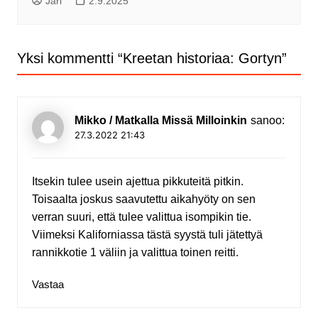
Jari
2.9.2025
Yksi kommentti “
Kreetan historiaa: Gortyn
”
Mikko / Matkalla Missä Milloinkin
sanoo:
27.3.2022 21:43
Itsekin tulee usein ajettua pikkuteitä pitkin.
Toisaalta joskus saavutettu aikahyöty on sen
verran suuri, että tulee valittua isompikin tie.
Viimeksi Kaliforniassa tästä syystä tuli jätettyä
rannikkotie 1 väliin ja valittua toinen reitti.
Vastaa