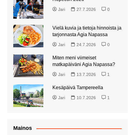
Jari
27.7.2026
0
Vielä kuvia ja tietoja hinnoista ja
tarjonnasta Agia Napassa
Jari
24.7.2026
0
Miten meni viimeiset
matkapäiväni Agia Napassa?
Jari
13.7.2026
1
Kesäpäivä Tampereella
Jari
10.7.2026
1
Mainos