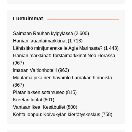
Luetuimmat
Saimaan Rauhan kylpylässä
(2 600)
Hanian lauantaimarkkinat
(1 713)
Lähtisitkö minijunaretkelle Agia Marinasta?
(1 443)
Hanian markkinat: Torstaimarkkinat Nea Horassa
(967)
Imatran Valtionhotelli
(963)
Muutama pikainen havainto Larnakan hinnoista
(867)
Plataniaksen sotamuseo
(815)
Kreetan luolat
(801)
Vantaan Ikea: Kesäbuffet
(800)
Kohta loppuu: Koivukylän kierrätyskeskus
(758)