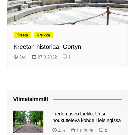
Kreeta
Kreikka
Kreetan historiaa: Gortyn
Jari
27.3.2022
1
Viimeisimmät
Tiedemuseo Liekki: Uusi
houkutteleva kohde Helsingissä
Jari
1.8.2026
0