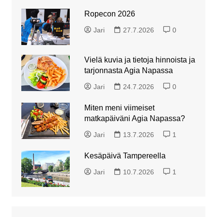
Ropecon 2026
Jari
27.7.2026
0
Vielä kuvia ja tietoja hinnoista ja
tarjonnasta Agia Napassa
Jari
24.7.2026
0
Miten meni viimeiset
matkapäiväni Agia Napassa?
Jari
13.7.2026
1
Kesäpäivä Tampereella
Jari
10.7.2026
1