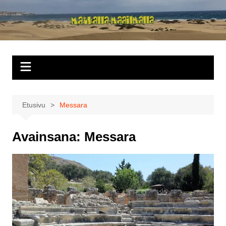
Siirry
sisältöön
Matkalla
maailmalla
Etusivu
Messara
Avainsana:
Messara