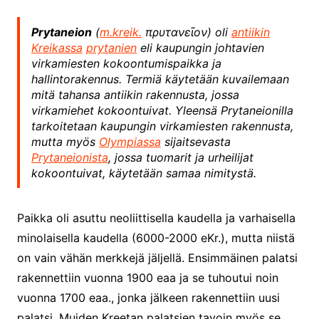
Prytaneion
(
m.kreik.
πρυτανεῖον) oli
antiikin
Kreikassa
prytanien
eli kaupungin johtavien
virkamiesten kokoontumispaikka ja
hallintorakennus. Termiä käytetään kuvailemaan
mitä tahansa antiikin rakennusta, jossa
virkamiehet kokoontuivat. Yleensä Prytaneionilla
tarkoitetaan kaupungin virkamiesten rakennusta,
mutta myös
Olympiassa
sijaitsevasta
Prytaneionista
, jossa tuomarit ja urheilijat
kokoontuivat, käytetään samaa nimitystä.
Paikka oli asuttu neoliittisella kaudella ja varhaisella
minolaisella kaudella (6000-2000 eKr.), mutta niistä
on vain vähän merkkejä jäljellä. Ensimmäinen palatsi
rakennettiin vuonna 1900 eaa ja se tuhoutui noin
vuonna 1700 eaa., jonka jälkeen rakennettiin uusi
palatsi. Muiden Kreetan palatsien tavoin myös se