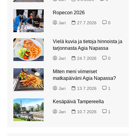
Ropecon 2026
Jari
27.7.2026
0
Vielä kuvia ja tietoja hinnoista ja
tarjonnasta Agia Napassa
Jari
24.7.2026
0
Miten meni viimeiset
matkapäiväni Agia Napassa?
Jari
13.7.2026
1
Kesäpäivä Tampereella
Jari
10.7.2026
1