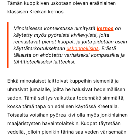
Tämän kuppikiven uskotaan olevan eräänlainen
klassisen Kreikan kernos.
Minolaisessa kontekstissa nimitystä
kernos
on
käytetty myös pyöreistä kivilevyistä, joita
reunustavat pienet kuopat, ja joita pidetään usein
käyttätarkoitukseltaan
uskonnollisina
. Erästä
tällaista on ehdotettu varhaiseksi kompassiksi ja
tähtitieteelliseksi laitteeksi.
Ehkä minoalaiset laittoivat kuppeihin siemeniä ja
uhrasivat jumalalle, joilta he halusivat hedelmällisen
sadon. Tämä selitys vaikuttaa todennäköisimmältä,
koska tämä tapa on edelleen käytössä Kreetalla.
Toisaalta voisihan pyöreä kivi olla myös jonkinlainen
maajäristysten havaintolaitekin. Kuopat täytetään
vedellä, jolloin pienikin tärinä saa veden värisemään