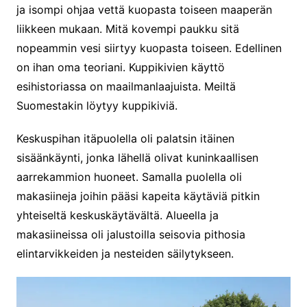
ja isompi ohjaa vettä kuopasta toiseen maaperän
liikkeen mukaan. Mitä kovempi paukku sitä
nopeammin vesi siirtyy kuopasta toiseen. Edellinen
on ihan oma teoriani. Kuppikivien käyttö
esihistoriassa on maailmanlaajuista. Meiltä
Suomestakin löytyy kuppikiviä.
Keskuspihan itäpuolella oli palatsin itäinen
sisäänkäynti, jonka lähellä olivat kuninkaallisen
aarrekammion huoneet. Samalla puolella oli
makasiineja joihin pääsi kapeita käytäviä pitkin
yhteiseltä keskuskäytävältä. Alueella ja
makasiineissa oli jalustoilla seisovia pithosia
elintarvikkeiden ja nesteiden säilytykseen.