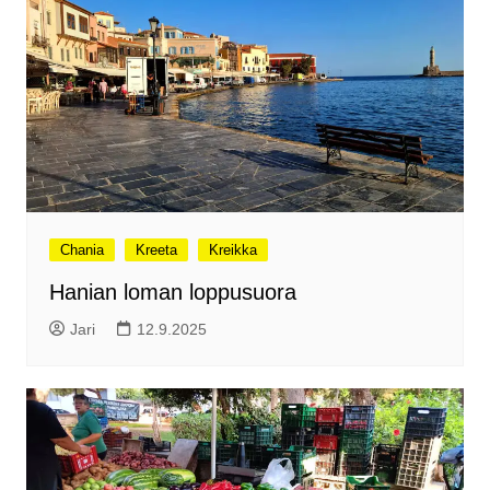
Chania
Kreeta
Kreikka
Hanian loman loppusuora
Jari
12.9.2025