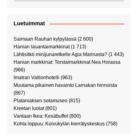
Luetuimmat
Saimaan Rauhan kylpylässä
(2 600)
Hanian lauantaimarkkinat
(1 713)
Lähtisitkö minijunaretkelle Agia Marinasta?
(1 443)
Hanian markkinat: Torstaimarkkinat Nea Horassa
(966)
Imatran Valtionhotelli
(963)
Muutama pikainen havainto Larnakan hinnoista
(867)
Plataniaksen sotamuseo
(815)
Kreetan luolat
(801)
Vantaan Ikea: Kesäbuffet
(800)
Kohta loppuu: Koivukylän kierrätyskeskus
(758)