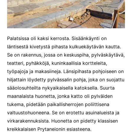
Palatsissa oli kaksi kerrosta. Sisäänkäynti on
läntisestä kivetystä pihasta kulkuekäytävän kautta.
Se on rakennus, jossa on keskuspiha, pylväskäytävä,
teatteri, pyhäkköjä, kuninkaallisia kortteleita,
työpajoja ja makasiineja. Länsipihasta pohjoiseen on
hiljattain löydetty pylvässalin pohja, joka on suojattu
sääolosuhteilta nykyaikaisella katoksella. Suurta
maanalaista huonetta, jonka katto oli pylväiden
tukema, pidetään paikallisherrojen poliittisena
valtuustohuoneena. Se on erotettu asuinalueista ja
virkarakennuksista. Huonetta on pidetty klassisen
kreikkalaisen Prytaneionin esiasteena.