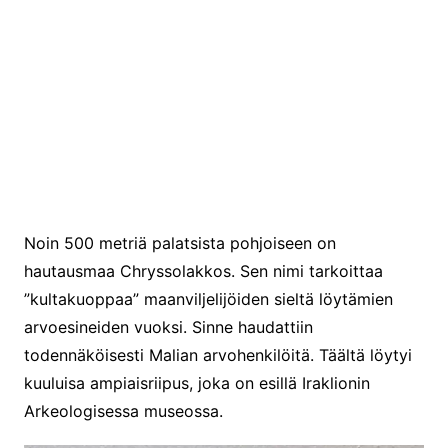
Noin 500 metriä palatsista pohjoiseen on
hautausmaa Chryssolakkos. Sen nimi tarkoittaa
”kultakuoppaa” maanviljelijöiden sieltä löytämien
arvoesineiden vuoksi. Sinne haudattiin
todennäköisesti Malian arvohenkilöitä. Täältä löytyi
kuuluisa ampiaisriipus, joka on esillä Iraklionin
Arkeologisessa museossa.