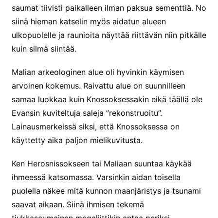
saumat tiivisti paikalleen ilman paksua sementtiä. No
siinä hieman katselin myös aidatun alueen
ulkopuolelle ja raunioita näyttää riittävän niin pitkälle
kuin silmä siintää.
Malian arkeologinen alue oli hyvinkin käymisen
arvoinen kokemus. Raivattu alue on suunnilleen
samaa luokkaa kuin Knossoksessakin eikä täällä ole
Evansin kuviteltuja saleja ”rekonstruoitu”.
Lainausmerkeissä siksi, että Knossoksessa on
käyttetty aika paljon mielikuvitusta.
Ken Herosnissokseen tai Maliaan suuntaa käykää
ihmeessä katsomassa. Varsinkin aidan toisella
puolella näkee mitä kunnon maanjäristys ja tsunami
saavat aikaan. Siinä ihmisen tekemä
tiukkasaumainen megaliittikin antaa periksi.