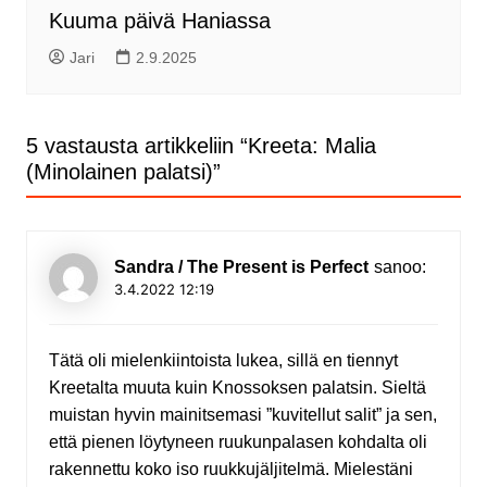
Kuuma päivä Haniassa
Jari
2.9.2025
5 vastausta artikkeliin “
Kreeta: Malia
(Minolainen palatsi)
”
Sandra / The Present is Perfect
sanoo:
3.4.2022 12:19
Tätä oli mielenkiintoista lukea, sillä en tiennyt
Kreetalta muuta kuin Knossoksen palatsin. Sieltä
muistan hyvin mainitsemasi ”kuvitellut salit” ja sen,
että pienen löytyneen ruukunpalasen kohdalta oli
rakennettu koko iso ruukkujäljitelmä. Mielestäni