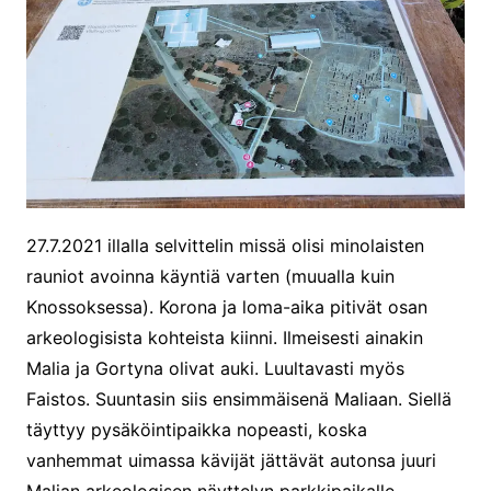
27.7.2021 illalla selvittelin missä olisi minolaisten
rauniot avoinna käyntiä varten (muualla kuin
Knossoksessa). Korona ja loma-aika pitivät osan
arkeologisista kohteista kiinni. Ilmeisesti ainakin
Malia ja Gortyna olivat auki. Luultavasti myös
Faistos. Suuntasin siis ensimmäisenä Maliaan. Siellä
täyttyy pysäköintipaikka nopeasti, koska
vanhemmat uimassa kävijät jättävät autonsa juuri
Malian arkeologisen näyttelyn parkkipaikalle.