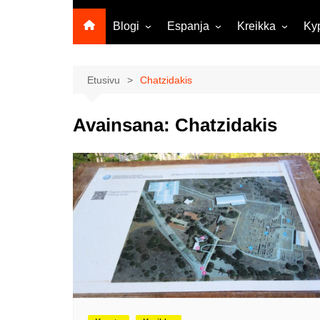
Blogi
Espanja
Kreikka
Ky
Ropecon 2026
Kanariansaaret
Kreeta
Vie
ja
Helsinkipäivänä oli tarjolla
Rodos
Etusivu
Chatzidakis
musiikkia, taidetta ja kesän
Mi
ensitunnelmia
ma
Avainsana:
Chatzidakis
Maailma kylässä -festivaali
Ag
Tekoälyä
Am
matkasuunnittelussa?
M
Väärä väri valokuvanäyttely
Av
Na
Olli ja Eino vuoden!
se
Vuoden ensimmäinen
Pa
etelänmatka
pa
Oletko tutustunut Malmin
Ag
kierrätyskeskuksen
ym
myymälään?
Th
Vihdoinkin kevät!
Na