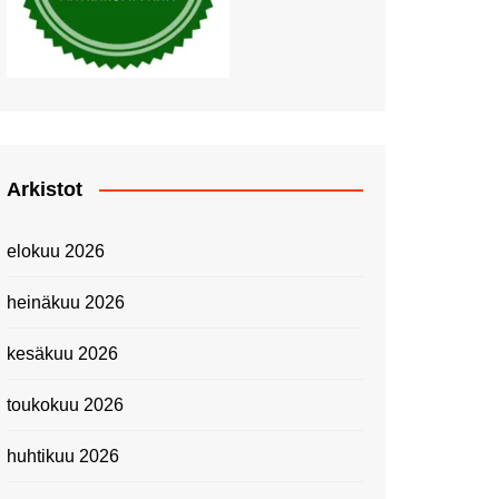
Piknik Buffeella Viking
Cinderellalla
Juhannuskävelyllä
Kuninkaantammessa
Kesän ensimmäinen
Linnanmäkipäivä
Onnea 474 -vuotias Helsinki
Arkistot
Taianomainen Laivavierailu –
Kuvittele ylellinen seikkailu
elokuu 2026
merellä!
Lähimatkailua: Pitkäkosken
heinäkuu 2026
luontopolut
Kevätmessuilla 2024
kesäkuu 2026
Caravan 2024 -messut
toukokuu 2026
Matkamessuilla 2024:
Lauantain tunnelmat
huhtikuu 2026
Matkamessut 2024:
pikapalat perjantailta