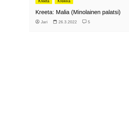
Kreeta
Kreikka
me
Pitkästä aikaa: Poliisi
Kreeta: Malia (Minolainen palatsi)
It
Näe Finnish Photo Awards
Na
Jari
26.3.2022
5
2025 kilpailun palkitut
valokuvat
Ag
ra
Hyvää Pääsiäistä 2026!
La
Miksi siirretään kelloja?
Ni
Oletko käynyt lounaalla
Itiksessä?
Pa
Lounaalla Osaka
Teppanyakissa
Puoli vuotta kollien kanssa
Tarinoita rakkaudesta -
valokuvanäyttely
Vene 26 Båt – kevättä
Helsingin messuhallissa
SYÖ! -viikot alkoivat