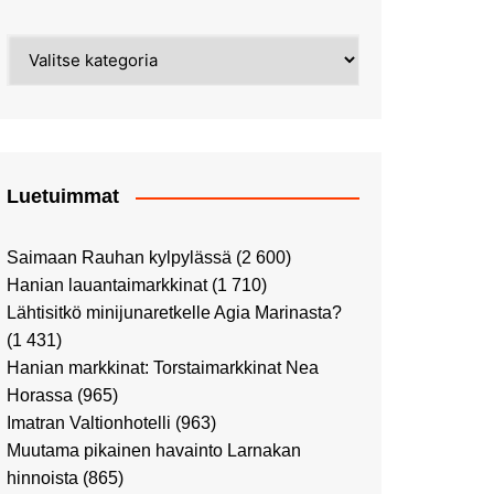
Street Art -pyhiinvaelluksella
Kahvilla Helkatissa
Myyrmäessä
Kategoriat
Värien sinfonian alkusoitto:
Ilmailumuseossa
Alppiruusupuiston
vaalipäivänä
herääminen kevääseen
Uusi UFF -myymälä avasi
ovensa kauppakeskus
Kaaressa
Luetuimmat
Vierailulla Hakasalmen
huvilalla
Saimaan Rauhan kylpylässä
(2 600)
Huutokauppa-auton tarina
Hanian lauantaimarkkinat
(1 710)
jatkuu
Lähtisitkö minijunaretkelle Agia Marinasta?
Ostosristeilyllä Viking
(1 431)
XPRSillä
Hanian markkinat: Torstaimarkkinat Nea
Peppi Pitkätossu -
Horassa
(965)
näyttelyssä
Imatran Valtionhotelli
(963)
Tutustu Vuoden Luontokuviin
Muutama pikainen havainto Larnakan
Kaaressa
hinnoista
(865)
Kulttuuria Kaaressa