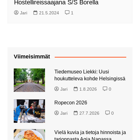
Hostellireissaajana S/S Borella
Jari
21.5.2024
1
Viimeisimmät
Tiedemuseo Liekki: Uusi
houkutteleva kohde Helsingissä
Jari
1.8.2026
0
Ropecon 2026
Jari
27.7.2026
0
Vielä kuvia ja tietoja hinnoista ja
tarjonnasta Agia Napassa