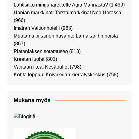
Lähtisitkö minijunaretkelle Agia Marinasta?
(1 439)
Hanian markkinat: Torstaimarkkinat Nea Horassa
(966)
Imatran Valtionhotelli
(963)
Muutama pikainen havainto Larnakan hinnoista
(867)
Plataniaksen sotamuseo
(813)
Kreetan luolat
(801)
Vantaan Ikea: Kesäbuffet
(798)
Kohta loppuu: Koivukylän kierrätyskeskus
(758)
Mukana myös