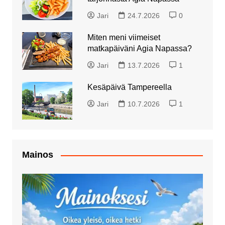
Jari
24.7.2026
0
Miten meni viimeiset
matkapäiväni Agia Napassa?
Jari
13.7.2026
1
Kesäpäivä Tampereella
Jari
10.7.2026
1
Mainos