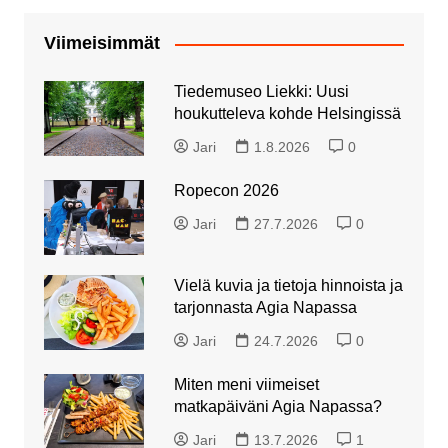
Viimeisimmät
Tiedemuseo Liekki: Uusi
houkutteleva kohde Helsingissä
Jari
1.8.2026
0
Ropecon 2026
Jari
27.7.2026
0
Vielä kuvia ja tietoja hinnoista ja
tarjonnasta Agia Napassa
Jari
24.7.2026
0
Miten meni viimeiset
matkapäiväni Agia Napassa?
Jari
13.7.2026
1