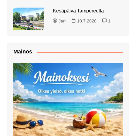
Kesäpäivä Tampereella
Jari
10.7.2026
1
Mainos