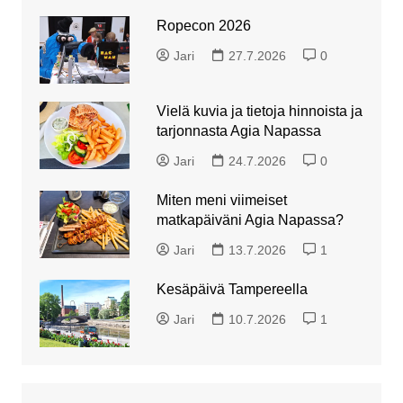
Ropecon 2026
Jari
27.7.2026
0
Vielä kuvia ja tietoja hinnoista ja
tarjonnasta Agia Napassa
Jari
24.7.2026
0
Miten meni viimeiset
matkapäiväni Agia Napassa?
Jari
13.7.2026
1
Kesäpäivä Tampereella
Jari
10.7.2026
1