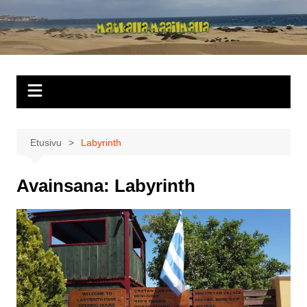
Siirry
sisältöön
Matkalla
maailmalla
Etusivu
Labyrinth
Avainsana:
Labyrinth