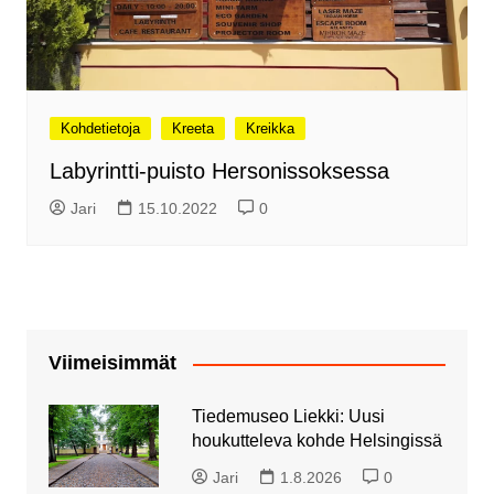
Kohdetietoja
Kreeta
Kreikka
Labyrintti-puisto Hersonissoksessa
Jari
15.10.2022
0
Viimeisimmät
Tiedemuseo Liekki: Uusi
houkutteleva kohde Helsingissä
Jari
1.8.2026
0