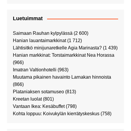
Luetuimmat
Saimaan Rauhan kylpylässä
(2 600)
Hanian lauantaimarkkinat
(1 712)
Lähtisitkö minijunaretkelle Agia Marinasta?
(1 439)
Hanian markkinat: Torstaimarkkinat Nea Horassa
(966)
Imatran Valtionhotelli
(963)
Muutama pikainen havainto Larnakan hinnoista
(866)
Plataniaksen sotamuseo
(813)
Kreetan luolat
(801)
Vantaan Ikea: Kesäbuffet
(798)
Kohta loppuu: Koivukylän kierrätyskeskus
(758)