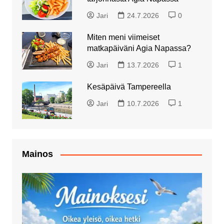
Jari
24.7.2026
0
Miten meni viimeiset
matkapäiväni Agia Napassa?
Jari
13.7.2026
1
Kesäpäivä Tampereella
Jari
10.7.2026
1
Mainos