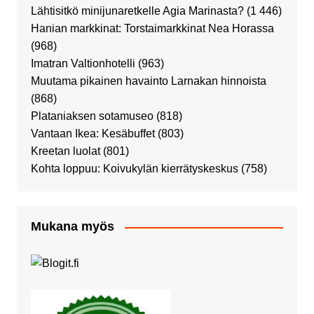
Lähtisitkö minijunaretkelle Agia Marinasta?
(1 446)
Hanian markkinat: Torstaimarkkinat Nea Horassa
(968)
Imatran Valtionhotelli
(963)
Muutama pikainen havainto Larnakan hinnoista
(868)
Plataniaksen sotamuseo
(818)
Vantaan Ikea: Kesäbuffet
(803)
Kreetan luolat
(801)
Kohta loppuu: Koivukylän kierrätyskeskus
(758)
Mukana myös