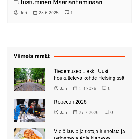
Tutustuminen Maarianhaminaan
Jari
28.6.2025
1
Viimeisimmät
Tiedemuseo Liekki: Uusi
houkutteleva kohde Helsingissä
Jari
1.8.2026
0
Ropecon 2026
Jari
27.7.2026
0
Vielä kuvia ja tietoja hinnoista ja
tarjonnasta Agia Napassa