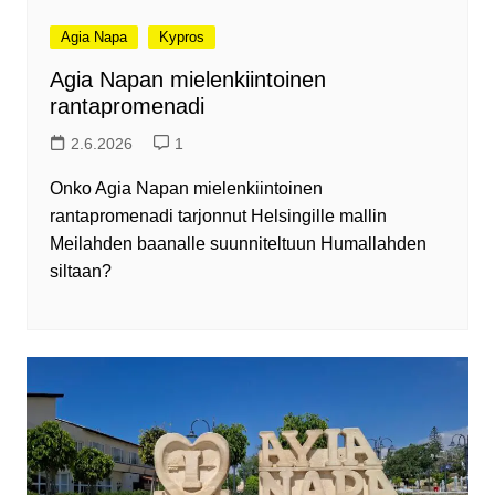
Agia Napa
Kypros
Agia Napan mielenkiintoinen
rantapromenadi
2.6.2026
1
Onko Agia Napan mielenkiintoinen
rantapromenadi tarjonnut Helsingille mallin
Meilahden baanalle suunniteltuun Humallahden
siltaan?