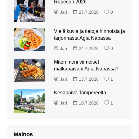
Ropecon 2026
Jari
27.7.2026
0
Vielä kuvia ja tietoja hinnoista ja
tarjonnasta Agia Napassa
Jari
24.7.2026
0
Miten meni viimeiset
matkapäiväni Agia Napassa?
Jari
13.7.2026
1
Kesäpäivä Tampereella
Jari
10.7.2026
1
Mainos