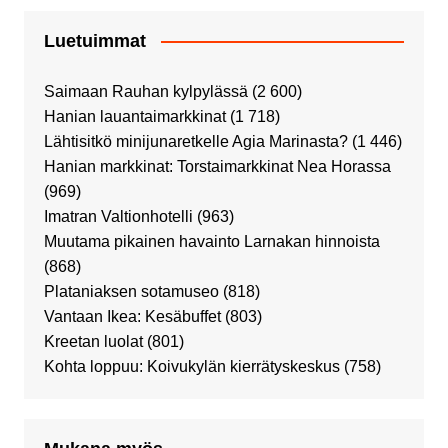
Luetuimmat
Saimaan Rauhan kylpylässä
(2 600)
Hanian lauantaimarkkinat
(1 718)
Lähtisitkö minijunaretkelle Agia Marinasta?
(1 446)
Hanian markkinat: Torstaimarkkinat Nea Horassa
(969)
Imatran Valtionhotelli
(963)
Muutama pikainen havainto Larnakan hinnoista
(868)
Plataniaksen sotamuseo
(818)
Vantaan Ikea: Kesäbuffet
(803)
Kreetan luolat
(801)
Kohta loppuu: Koivukylän kierrätyskeskus
(758)