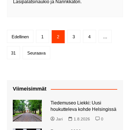
Lasipalatsinaukio ja Narinkkatori.
Artikkelien
Edellinen
1
2
3
4
…
sivutus
31
Seuraava
Viimeisimmät
Tiedemuseo Liekki: Uusi
houkutteleva kohde Helsingissä
Jari
1.8.2026
0