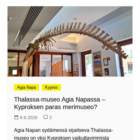
Agia Napa
Kypros
Thalassa-museo Agia Napassa –
Kyproksen paras merimuseo?
8.6.2026
2
Agia Napan sydämessä sijaitseva Thalassa-
museo on yksi Kyproksen vaikuttavimmista