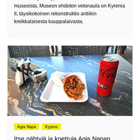
museoista. Museon ehdoton vetonaula on Kyrenia
II, täysikokoinen rekonstruktio antiikin
kreikkalaisesta kauppalaivasta.
Agia Napa
Kypros
Itse nähtyjä ja koettuja Agia Napan