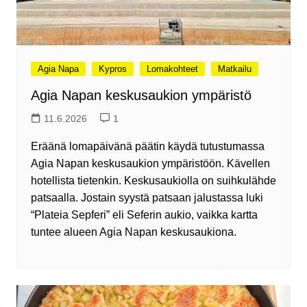
Agia Napa
Kypros
Lomakohteet
Matkailu
Agia Napan keskusaukion ympäristö
11.6.2026
1
Eräänä lomapäivänä päätin käydä tutustumassa
Agia Napan keskusaukion ympäristöön. Kävellen
hotellista tietenkin. Keskusaukiolla on suihkulähde
patsaalla. Jostain syystä patsaan jalustassa luki
“Plateia Sepferi” eli Seferin aukio, vaikka kartta
tuntee alueen Agia Napan keskusaukiona.