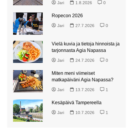
Jari
1.8.2026
0
Ropecon 2026
Jari
27.7.2026
0
Vielä kuvia ja tietoja hinnoista ja
tarjonnasta Agia Napassa
Jari
24.7.2026
0
Miten meni viimeiset
matkapäiväni Agia Napassa?
Jari
13.7.2026
1
Kesäpäivä Tampereella
Jari
10.7.2026
1