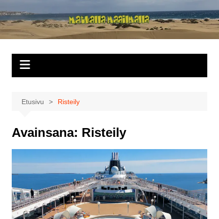
Siirry
sisältöön
Matkalla
maailmalla
Etusivu
Risteily
Avainsana:
Risteily