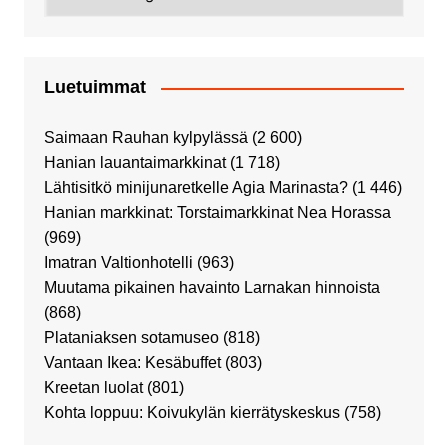
Luetuimmat
Saimaan Rauhan kylpylässä
(2 600)
Hanian lauantaimarkkinat
(1 718)
Lähtisitkö minijunaretkelle Agia Marinasta?
(1 446)
Hanian markkinat: Torstaimarkkinat Nea Horassa
(969)
Imatran Valtionhotelli
(963)
Muutama pikainen havainto Larnakan hinnoista
(868)
Plataniaksen sotamuseo
(818)
Vantaan Ikea: Kesäbuffet
(803)
Kreetan luolat
(801)
Kohta loppuu: Koivukylän kierrätyskeskus
(758)