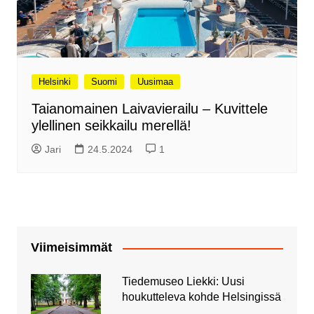
Helsinki
Suomi
Uusimaa
Taianomainen Laivavierailu – Kuvittele
ylellinen seikkailu merellä!
Jari
24.5.2024
1
Viimeisimmät
Tiedemuseo Liekki: Uusi
houkutteleva kohde Helsingissä