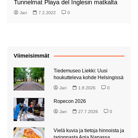
Tunnelmat Playa del Inglesin matkalta
Jari
7.2.2022
0
Viimeisimmät
Tiedemuseo Liekki: Uusi
houkutteleva kohde Helsingissä
Jari
1.8.2026
0
Ropecon 2026
Jari
27.7.2026
0
Vielä kuvia ja tietoja hinnoista ja
tarjonnasta Agia Napassa