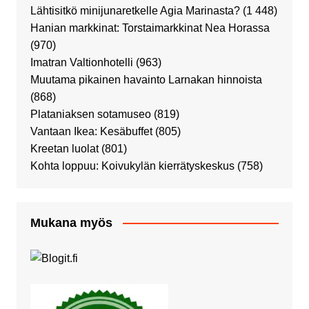
Lähtisitkö minijunaretkelle Agia Marinasta?
(1 448)
Hanian markkinat: Torstaimarkkinat Nea Horassa
(970)
Imatran Valtionhotelli
(963)
Muutama pikainen havainto Larnakan hinnoista
(868)
Plataniaksen sotamuseo
(819)
Vantaan Ikea: Kesäbuffet
(805)
Kreetan luolat
(801)
Kohta loppuu: Koivukylän kierrätyskeskus
(758)
Mukana myös