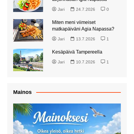
Jari
24.7.2026
0
Miten meni viimeiset
matkapäiväni Agia Napassa?
Jari
13.7.2026
1
Kesäpäivä Tampereella
Jari
10.7.2026
1
Mainos