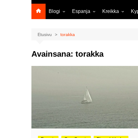
Blogi
Espanja
Kreikka
Ky
Ropecon 2026
Kanariansaaret
Kreeta
Vie
ja
Helsinkipäivänä oli tarjolla
Rodos
Etusivu
torakka
musiikkia, taidetta ja kesän
Mi
ensitunnelmia
ma
Avainsana:
torakka
Maailma kylässä -festivaali
Ag
Tekoälyä
Am
matkasuunnittelussa?
M
Väärä väri valokuvanäyttely
Av
Na
Olli ja Eino vuoden!
se
Vuoden ensimmäinen
Pa
etelänmatka
pa
Oletko tutustunut Malmin
Ag
kierrätyskeskuksen
ym
myymälään?
Th
Vihdoinkin kevät!
Na