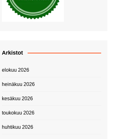
Piknik Buffeella Viking
Cinderellalla
Juhannuskävelyllä
Kuninkaantammessa
Kesän ensimmäinen
Linnanmäkipäivä
Onnea 474 -vuotias Helsinki
Arkistot
Taianomainen Laivavierailu –
Kuvittele ylellinen seikkailu
elokuu 2026
merellä!
Lähimatkailua: Pitkäkosken
heinäkuu 2026
luontopolut
Kevätmessuilla 2024
kesäkuu 2026
Caravan 2024 -messut
toukokuu 2026
Matkamessuilla 2024:
Lauantain tunnelmat
huhtikuu 2026
Matkamessut 2024:
pikapalat perjantailta