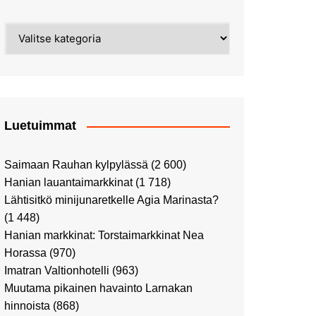
Street Art -pyhiinvaelluksella
Kahvilla Helkatissa
Myyrmäessä
Kategoriat
Värien sinfonian alkusoitto:
Ilmailumuseossa
Alppiruusupuiston
vaalipäivänä
herääminen kevääseen
Uusi UFF -myymälä avasi
ovensa kauppakeskus
Kaaressa
Luetuimmat
Vierailulla Hakasalmen
huvilalla
Saimaan Rauhan kylpylässä
(2 600)
Huutokauppa-auton tarina
Hanian lauantaimarkkinat
(1 718)
jatkuu
Lähtisitkö minijunaretkelle Agia Marinasta?
Ostosristeilyllä Viking
(1 448)
XPRSillä
Hanian markkinat: Torstaimarkkinat Nea
Peppi Pitkätossu -
Horassa
(970)
näyttelyssä
Imatran Valtionhotelli
(963)
Tutustu Vuoden Luontokuviin
Muutama pikainen havainto Larnakan
Kaaressa
hinnoista
(868)
Kulttuuria Kaaressa