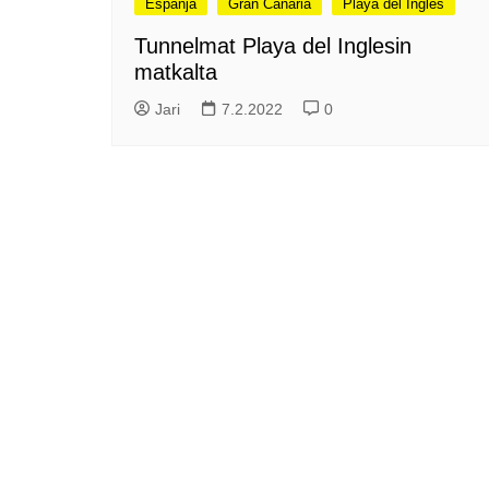
Espanja
Gran Canaria
Playa del Ingles
me
Pitkästä aikaa: Poliisi
Tunnelmat Playa del Inglesin
It
Näe Finnish Photo Awards
matkalta
Na
2025 kilpailun palkitut
valokuvat
Ag
Jari
7.2.2022
0
ra
Hyvää Pääsiäistä 2026!
La
Miksi siirretään kelloja?
Ni
Oletko käynyt lounaalla
Itiksessä?
Pa
Lounaalla Osaka
Teppanyakissa
Puoli vuotta kollien kanssa
Tarinoita rakkaudesta -
valokuvanäyttely
Vene 26 Båt – kevättä
Helsingin messuhallissa
SYÖ! -viikot alkoivat