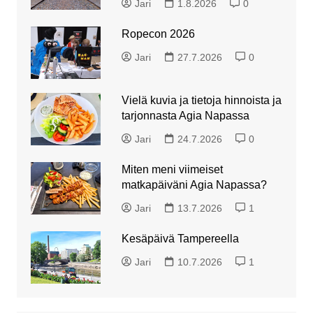
Jari
1.8.2026
0
Ropecon 2026
Jari
27.7.2026
0
Vielä kuvia ja tietoja hinnoista ja
tarjonnasta Agia Napassa
Jari
24.7.2026
0
Miten meni viimeiset
matkapäiväni Agia Napassa?
Jari
13.7.2026
1
Kesäpäivä Tampereella
Jari
10.7.2026
1