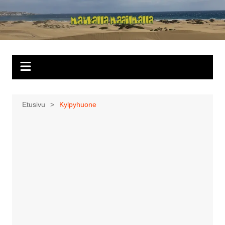
Siirry
sisältöön
Matkalla
maailmalla
Etusivu
Kylpyhuone