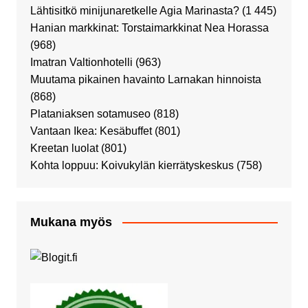
Lähtisitkö minijunaretkelle Agia Marinasta?
(1 445)
Hanian markkinat: Torstaimarkkinat Nea Horassa
(968)
Imatran Valtionhotelli
(963)
Muutama pikainen havainto Larnakan hinnoista
(868)
Plataniaksen sotamuseo
(818)
Vantaan Ikea: Kesäbuffet
(801)
Kreetan luolat
(801)
Kohta loppuu: Koivukylän kierrätyskeskus
(758)
Mukana myös