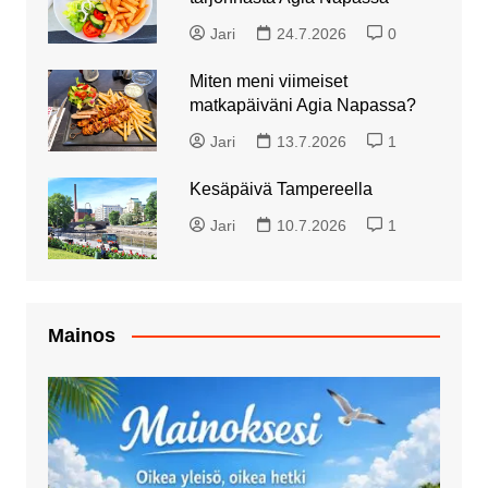
Jari
24.7.2026
0
Miten meni viimeiset
matkapäiväni Agia Napassa?
Jari
13.7.2026
1
Kesäpäivä Tampereella
Jari
10.7.2026
1
Mainos