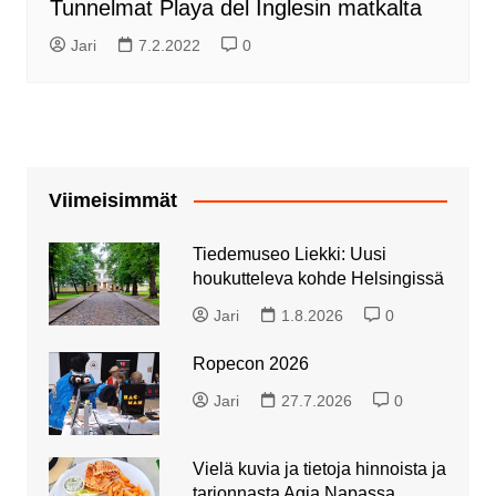
Tunnelmat Playa del Inglesin matkalta
Jari
7.2.2022
0
Viimeisimmät
Tiedemuseo Liekki: Uusi
houkutteleva kohde Helsingissä
Jari
1.8.2026
0
Ropecon 2026
Jari
27.7.2026
0
Vielä kuvia ja tietoja hinnoista ja
tarjonnasta Agia Napassa