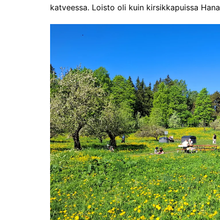
pikapalat perjantailta
katveessa. Loisto oli kuin kirsikkapuissa Hana
Matkamessut 19-21.1.2024