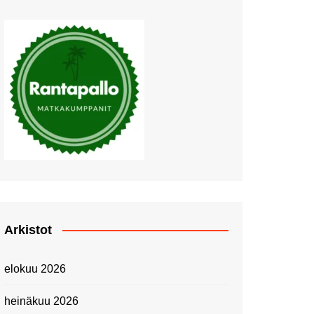
Muutosten tuulet puhaltavat
Nyt pääsee Palettilammelle!
Kesäretki kartanolle
The Tall Ships Races
Helsinki 2024
Piknik Buffeella Viking
Cinderellalla
Juhannuskävelyllä
Kuninkaantammessa
Kesän ensimmäinen
Linnanmäkipäivä
Onnea 474 -vuotias Helsinki
Arkistot
Taianomainen Laivavierailu –
Kuvittele ylellinen seikkailu
elokuu 2026
merellä!
Lähimatkailua: Pitkäkosken
heinäkuu 2026
luontopolut