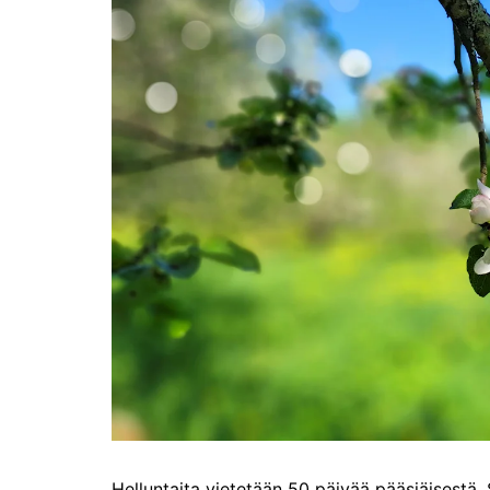
Olli ja Eino vuoden!
se
Vuoden ensimmäinen
Pa
etelänmatka
pa
Oletko tutustunut Malmin
Ag
kierrätyskeskuksen
ym
myymälään?
Th
Vihdoinkin kevät!
Na
me
Pitkästä aikaa: Poliisi
It
Näe Finnish Photo Awards
Na
2025 kilpailun palkitut
valokuvat
Ag
ra
Hyvää Pääsiäistä 2026!
La
Miksi siirretään kelloja?
Ni
Oletko käynyt lounaalla
Itiksessä?
Pa
Lounaalla Osaka
Teppanyakissa
Helluntaita vietetään 50 päivää pääsiäisestä. S