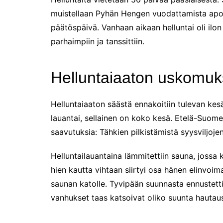
Puoli vuotta kollien kanssa
muistellaan Pyhän Hengen vuodattamista apost
Tarinoita rakkaudesta -
päätöspäivä. Vanhaan aikaan helluntai oli ilon
valokuvanäyttely
parhaimpiin ja tanssittiin.
Vene 26 Båt – kevättä
Helsingin messuhallissa
SYÖ! -viikot alkoivat
Helluntaiaaton uskomuk
Tunnelmia Caravan 2026 -
messuilta (ja hieman
Matkamessuiltakin)
Helluntaiaaton säästä ennakoitiin tulevan kesä
lauantai, sellainen on koko kesä. Etelä-Suome
Hyvää Tuomaan päivää!
saavutuksia: Tähkien pilkistämistä syysviljoj
Culinary Dreamscapes -
näyttely
Helluntailauantaina lämmitettiin sauna, jossa ky
Puolivuotta!
hien kautta vihtaan siirtyi osa hänen elinvoim
Oletko jo käynyt?
saunan katolle. Tyvipään suunnasta ennustettii
Kirjamessut 2025
vanhukset taas katsoivat oliko suunta hautau
The art of Sailing
Kävitkö I love me messuilla?