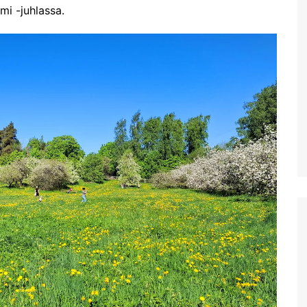
Mobiililaajakaistan
mi -juhlassa.
metsästys ja Thériso
Réthymno
Hanian markkinat:
Torstaimarkkinat Nea
Horassa
Kalyves ja paluumatkalla
Aptera Koulesin linnoitus
Apteran muinaisalue
Huhtikuussa Elafonississa ja
Falassarnassa
Vuoden ensimmäinen
Kreikan matka