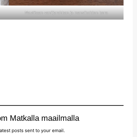
Nautitaan vaniljarahkan ja mansikoiden kera
om Matkalla maailmalla
atest posts sent to your email.