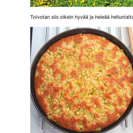
Toivotan siis oikein hyvää ja heleää helluntait