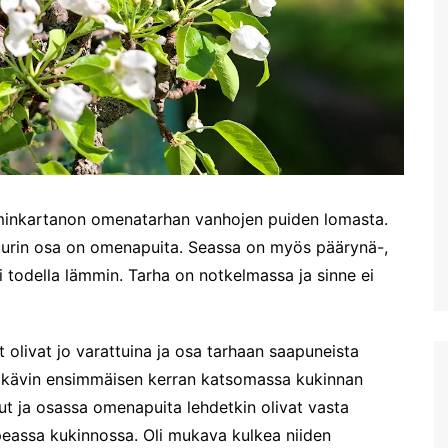
Plataniaksen sotamuseo
Kreetan kasvitieteellinen
puisto & puutarha
Toisena pääsiäispäivänä
Haniassa
Stavros ja muutama muu
uimaranta Akrotirillä
Prevelin palmuranta ja
lminkartanon omenatarhan vanhojen puiden lomasta.
Kourtalioti rotko
uurin osa on omenapuita. Seassa on myös päärynä-,
Spinalonga
i todella lämmin. Tarha on notkelmassa ja sinne ei
Koettua Kreetalla: Paikallinen
mobiili internet
Hanian lauantaimarkkinat
t olivat jo varattuina ja osa tarhaan saapuneista
Kreetan nähtävyyksiä:
tten kävin ensimmäisen kerran katsomassa kukinnan
Myyttinen Polyrrhenia
put ja osassa omenapuita lehdetkin olivat vasta
Knossos
 upeassa kukinnossa. Oli mukava kulkea niiden