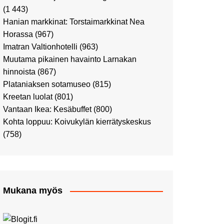
Ostosristeilyllä Viking
(1 443)
XPRSillä
Hanian markkinat: Torstaimarkkinat Nea
Peppi Pitkätossu -
Horassa
(967)
näyttelyssä
Imatran Valtionhotelli
(963)
Tutustu Vuoden Luontokuviin
Muutama pikainen havainto Larnakan
Kaaressa
hinnoista
(867)
Kulttuuria Kaaressa
Plataniaksen sotamuseo
(815)
Aikamatka 80-luvulle: I love
Kreetan luolat
(801)
8-bit
Vantaan Ikea: Kesäbuffet
(800)
Upea Didrichsenin
Kohta loppuu: Koivukylän kierrätyskeskus
taidemuseo
(758)
Joulutunnelmaa Tuomaan
Markkinoilla
Punk museo ja muutama
muu kulttuurinähtävyys
Mukana myös
Ostosristeily Tallinnaan
Kirjamessut sekä Viini &
Ruoka 2024