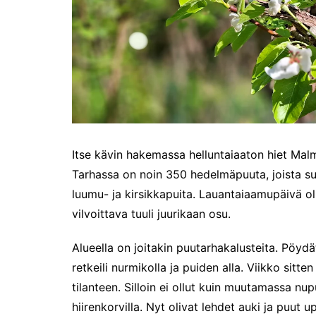
Ensi kertaa: Helsingin
erämessut
Caravan 2025 Helsingin
messukeskuksessa
Ajatuksia Matka 2025
matkamessuilta
Matkamessut alkavat
perjantaina 17.1.2025!
Joulutunnelmaa Tuomaan
Itse kävin hakemassa helluntaiaaton hiet Ma
Markkinoilla
Tarhassa on noin 350 hedelmäpuuta, joista s
Kenelle sinä sytytät
kynttilän?
luumu- ja kirsikkapuita. Lauantaiaamupäivä ol
vilvoittava tuuli juurikaan osu.
Kirjamessut sekä Viini &
Ruoka 2024
Alueella on joitakin puutarhakalusteita. Pöydä
Caravan 2024 -messut
retkeili nurmikolla ja puiden alla. Viikko si
Matkamessuilla 2024:
Lauantain tunnelmat
tilanteen. Silloin ei ollut kuin muutamassa nu
hiirenkorvilla. Nyt olivat lehdet auki ja puut
Matkamessut 2024: