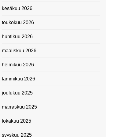
Kevätmessuilla 2024
kesäkuu 2026
Caravan 2024 -messut
toukokuu 2026
Matkamessuilla 2024:
Lauantain tunnelmat
huhtikuu 2026
Matkamessut 2024:
pikapalat perjantailta
maaliskuu 2026
Suomen kansallismuseo
helmikuu 2026
Kiasma: Dineo Seshee
Raisibe Bopapen näyttelyn
tammikuu 2026
avaisissa 5.10.2023
joulukuu 2025
marraskuu 2025
lokakuu 2025
syyskuu 2025