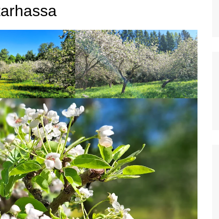
beach
tarhassa
Plataniaksen virkistysalue:
Agia Lake
Kreetan vanhin kaupunki
Lyttos
Kato Zakros Kreetan
itäpäässä
Diktin luola Kreetalla
Kreetan isoin akvaario:
Cretaquarium Gournesissa
Potamoksen ranta Maliassa
Matala helteen kourissa
Hersonissoksessa
kesäkauden 2022 alussa
Hanian länsipuolen lähirannat
Iraklionin arkeologinen
museo