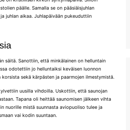
vähän kesälläkin)
Matalan luolat
Larnakan keskiaikainen linna
Tammisaar
olien päälle. Samalla se on pääsiäisjuhlan
Kreetan teknisen yliopiston
Marathokefalan luo
Kävelyllä
kasviston ja eläimistön
Pyhän Johannes 
Espoo
 ja juhlan aikaa. Juhlapäivään pukeuduttiin
Finikoudesin rantabulevardill
suojelupuistossa 11.3.2023
luola
a
Helsinki
Euroopan vanhin oliivipuu?
Karhuluola eli Ark
Larnakan arkeologinen
Lohja
luola
museo
Patikkaretkellä Agia
sia
Vantaa
Marinassa. Osa 3: 2,8 km
Diktin luola Kreeta
Muutama pikainen havainto
maalaismaisemaa ja kylää
Larnakan hinnoista
Patikkaretkellä Agia
Ensikokemukset Larnakasta
n säitä. Sanottiin, että minkälainen on helluntain
Marinassa. Osa 2: 4,2km
ssa odotettiin jo helluntaiksi keväisen luonnon
lenkki Oliivilehdoissa
Viimein kohti Kyprosta
en korsista sekä kärpästen ja paarmojen ilmestymistä.
Patikkaretkellä Agia
Kohta mennään -Kypros
Marinassa
kutsuu
lvettiin uusilla vihdoilla. Uskottiin, että saunojan
Labyrintti-puisto
Hersonissoksessa
astaan. Tapana oli heittää saunomisen jälkeen vihta
n nuorille mistä suunnasta aviopuoliso tulee ja
Acqua Plus. Kreetan suurin
vesipuisto?
smaan vai kodin suuntaan.
Hanian näköalakahvila
Koukouvaya ja Sunset