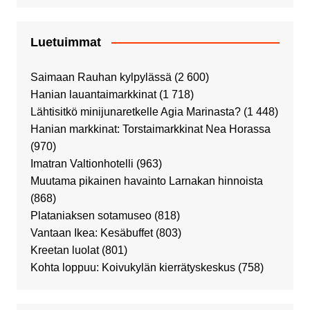
Luetuimmat
Saimaan Rauhan kylpylässä
(2 600)
Hanian lauantaimarkkinat
(1 718)
Lähtisitkö minijunaretkelle Agia Marinasta?
(1 448)
Hanian markkinat: Torstaimarkkinat Nea Horassa
(970)
Imatran Valtionhotelli
(963)
Muutama pikainen havainto Larnakan hinnoista
(868)
Plataniaksen sotamuseo
(818)
Vantaan Ikea: Kesäbuffet
(803)
Kreetan luolat
(801)
Kohta loppuu: Koivukylän kierrätyskeskus
(758)