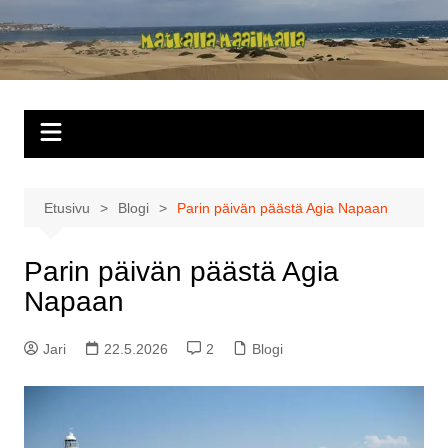
Siirry
sisältöön
Matkalla
maailmalla
Etusivu
Blogi
Parin päivän päästä Agia Napaan
Parin päivän päästä Agia
Napaan
Jari
22.5.2026
2
Blogi