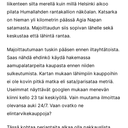
liikenteen silta merellä kuin millä Helsinki aikoo
pilata Humallahden rantakallion näköalan. Katsarka
on hieman yli kilometrin päässä Agia Napan
satamasta. Majoittaudun siis sopivan lähelle sekä
keskustaa että lähintä rantaa.
Majoittautumaan tuskin pääsen ennen iltayhtätoista.
Saas nähdä ehdinkö käydä hakemassa
aamupalatarpeita kaupasta ennen niiden
sulkeutumista. Kartan mukaan lähimpiin kauppoihin
ei ole kovin pitkä matka eli sata/parisataa metriä.
Useimmat näyttävät googlen mukaan menevän
kiinni kello 23 tai keskiyöllä. Vain muutama ilmoittaa
olevansa auki 24/7. Vaan ovatko ne
elintarvikekauppoja?
Tässä kohtaa perjantaita alkaa olla pakkauslista