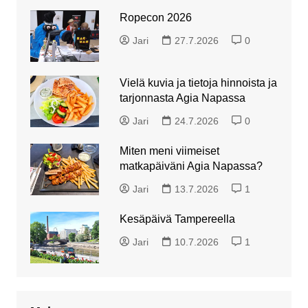
Ropecon 2026
Jari
27.7.2026
0
Vielä kuvia ja tietoja hinnoista ja
tarjonnasta Agia Napassa
Jari
24.7.2026
0
Miten meni viimeiset
matkapäiväni Agia Napassa?
Jari
13.7.2026
1
Kesäpäivä Tampereella
Jari
10.7.2026
1