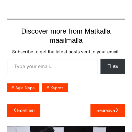
Discover more from Matkalla
maailmalla
Subscribe to get the latest posts sent to your email.
Type your email…
Tilaa
Agia Napa
Kypros
Artikkelien
Edellinen
Seuraava
selaus