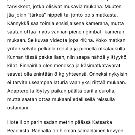
tarvikkeet, jotka olisivat mukavia mukana. Muuten
jää jokin ”tärkeä” nippeli tai johto pois matkasta.
Kännykkä saa toimia ensisijaisena kamerana, mutta
saatan ottaa myös vanhan pienen gimbal -kameran
mukaan. Se kuvaa videota jopa 4K:na. Koko matkan
yritän selvitä pelkällä repulla ja pienellä olkalaukulla.
Kunhan tässä pakkaillaan, niin saapa nähdä ylittyykö
kilot. Finnairilla olen menossa ja käsimatkatavarat
saavat olla enintään 8 kg yhteensä. Onneksi nykyisin
ei tarvita useampaa laturia vaan yksi riittää mukaan.
Adaptereita löytyy paikan päältä parilla eurolla,
mutta saatan ottaa mukaani edellisellä reissulla
ostamani.
Hotelli on parin sadan metrin päässä Katsarka
Beachistä. Rannalla on hieman samanlainen kevyen