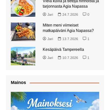
Vielä kuvia ja tietoja hinnoista ja
tarjonnasta Agia Napassa
Jari
24.7.2026
0
Miten meni viimeiset
matkapäiväni Agia Napassa?
Jari
13.7.2026
1
Kesäpäivä Tampereella
Jari
10.7.2026
1
Mainos