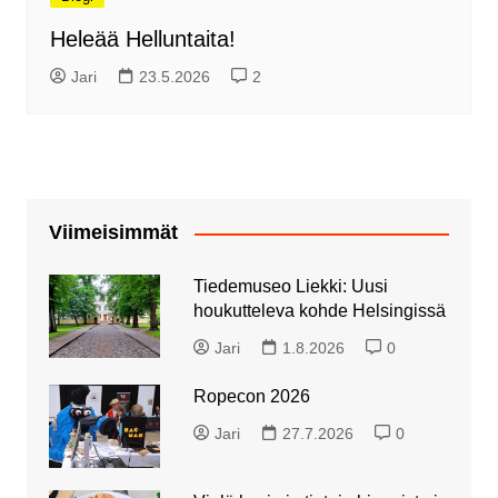
Heleää Helluntaita!
Jari
23.5.2026
2
Viimeisimmät
Tiedemuseo Liekki: Uusi
houkutteleva kohde Helsingissä
Jari
1.8.2026
0
Ropecon 2026
Jari
27.7.2026
0