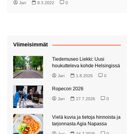
Jari
8.3.2022
0
Viimeisimmät
Tiedemuseo Liekki: Uusi
houkutteleva kohde Helsingissä
Jari
1.8.2026
0
Ropecon 2026
Jari
27.7.2026
0
Vielä kuvia ja tietoja hinnoista ja
tarjonnasta Agia Napassa
Jari
24.7.2026
0