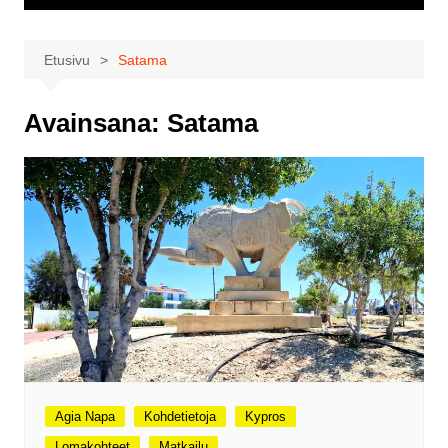
Etusivu
Satama
Avainsana:
Satama
Agia Napa
Kohdetietoja
Kypros
Lomakohteet
Matkailu