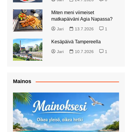
Miten meni viimeiset
matkapäiväni Agia Napassa?
Jari
13.7.2026
1
Kesäpäivä Tampereella
Jari
10.7.2026
1
Mainos