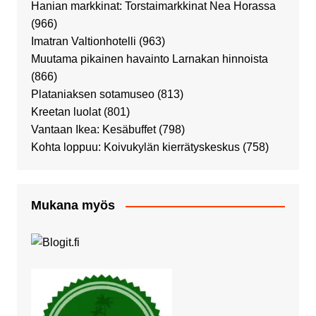
Hanian markkinat: Torstaimarkkinat Nea Horassa
(966)
Imatran Valtionhotelli
(963)
Muutama pikainen havainto Larnakan hinnoista
(866)
Plataniaksen sotamuseo
(813)
Kreetan luolat
(801)
Vantaan Ikea: Kesäbuffet
(798)
Kohta loppuu: Koivukylän kierrätyskeskus
(758)
Mukana myös