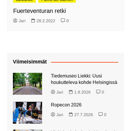
Fuerteventuran retki
Jari
28.2.2022
0
Viimeisimmät
Tiedemuseo Liekki: Uusi
houkutteleva kohde Helsingissä
Jari
1.8.2026
0
Ropecon 2026
Jari
27.7.2026
0