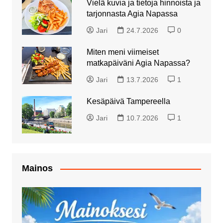
Vielä kuvia ja tietoja hinnoista ja
tarjonnasta Agia Napassa
Jari
24.7.2026
0
Miten meni viimeiset
matkapäiväni Agia Napassa?
Jari
13.7.2026
1
Kesäpäivä Tampereella
Jari
10.7.2026
1
Mainos