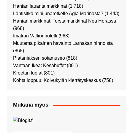
Hanian lauantaimarkkinat
(1 718)
Lähtisitkö minijunaretkelle Agia Marinasta?
(1 443)
Hanian markkinat: Torstaimarkkinat Nea Horassa
(968)
Imatran Valtionhotelli
(963)
Muutama pikainen havainto Larnakan hinnoista
(868)
Plataniaksen sotamuseo
(818)
Vantaan Ikea: Kesäbuffet
(801)
Kreetan luolat
(801)
Kohta loppuu: Koivukylän kierrätyskeskus
(758)
Mukana myös