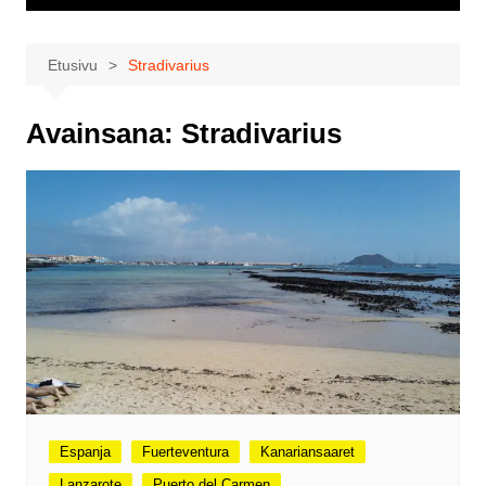
Etusivu
Stradivarius
Avainsana:
Stradivarius
Espanja
Fuerteventura
Kanariansaaret
Lanzarote
Puerto del Carmen