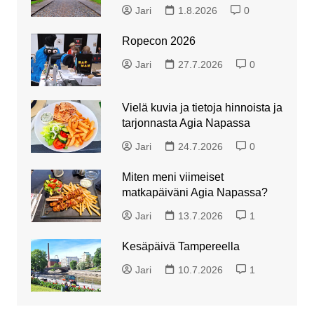
Jari
1.8.2026
0
Ropecon 2026
Jari
27.7.2026
0
Vielä kuvia ja tietoja hinnoista ja
tarjonnasta Agia Napassa
Jari
24.7.2026
0
Miten meni viimeiset
matkapäiväni Agia Napassa?
Jari
13.7.2026
1
Kesäpäivä Tampereella
Jari
10.7.2026
1