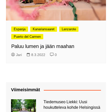
Espanja
Kanariansaaret
Lanzarote
Puerto del Carmen
Paluu lumen ja jään maahan
Jari
8.3.2022
0
Viimeisimmät
Tiedemuseo Liekki: Uusi
houkutteleva kohde Helsingissä