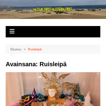
Siirry
sisältöön
Matkalla
maailmalla
Etusivu
Ruisleipä
Avainsana:
Ruisleipä