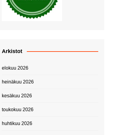
Piknik Buffeella Viking
Cinderellalla
Juhannuskävelyllä
Kuninkaantammessa
Kesän ensimmäinen
Linnanmäkipäivä
Onnea 474 -vuotias Helsinki
Arkistot
Taianomainen Laivavierailu –
Kuvittele ylellinen seikkailu
elokuu 2026
merellä!
Lähimatkailua: Pitkäkosken
heinäkuu 2026
luontopolut
Kevätmessuilla 2024
kesäkuu 2026
Caravan 2024 -messut
toukokuu 2026
Matkamessuilla 2024:
Lauantain tunnelmat
huhtikuu 2026
Matkamessut 2024:
pikapalat perjantailta