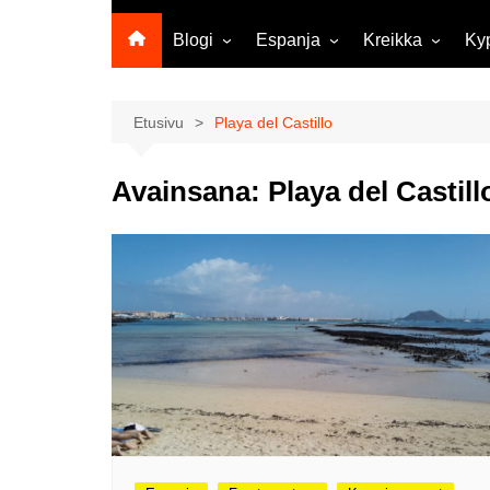
Blogi
Espanja
Kreikka
Ky
Ropecon 2026
Kanariansaaret
Kreeta
Vie
ja
Helsinkipäivänä oli tarjolla
Rodos
Etusivu
Playa del Castillo
musiikkia, taidetta ja kesän
Mi
ensitunnelmia
ma
Avainsana:
Playa del Castill
Maailma kylässä -festivaali
Ag
Tekoälyä
Am
matkasuunnittelussa?
M
Väärä väri valokuvanäyttely
Av
Na
Olli ja Eino vuoden!
se
Vuoden ensimmäinen
Pa
etelänmatka
pa
Oletko tutustunut Malmin
Ag
kierrätyskeskuksen
ym
myymälään?
Th
Vihdoinkin kevät!
Na