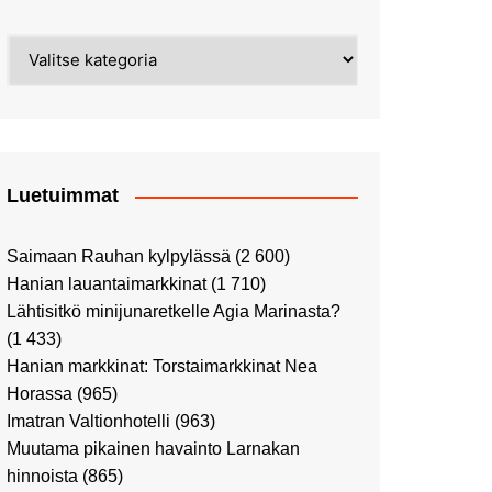
Street Art -pyhiinvaelluksella
Kahvilla Helkatissa
Myyrmäessä
Kategoriat
Värien sinfonian alkusoitto:
Ilmailumuseossa
Alppiruusupuiston
vaalipäivänä
herääminen kevääseen
Uusi UFF -myymälä avasi
ovensa kauppakeskus
Kaaressa
Luetuimmat
Vierailulla Hakasalmen
huvilalla
Saimaan Rauhan kylpylässä
(2 600)
Huutokauppa-auton tarina
Hanian lauantaimarkkinat
(1 710)
jatkuu
Lähtisitkö minijunaretkelle Agia Marinasta?
Ostosristeilyllä Viking
(1 433)
XPRSillä
Hanian markkinat: Torstaimarkkinat Nea
Peppi Pitkätossu -
Horassa
(965)
näyttelyssä
Imatran Valtionhotelli
(963)
Tutustu Vuoden Luontokuviin
Muutama pikainen havainto Larnakan
Kaaressa
hinnoista
(865)
Kulttuuria Kaaressa