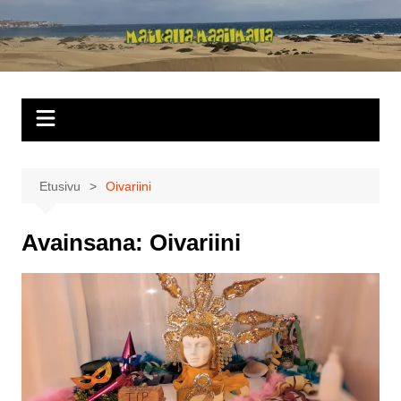
Siirry
sisältöön
Matkalla
maailmalla
Etusivu
Oivariini
Avainsana:
Oivariini