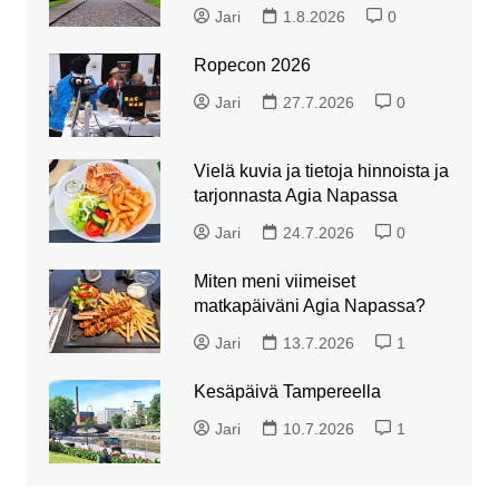
Jari
1.8.2026
0
Ropecon 2026
Jari
27.7.2026
0
Vielä kuvia ja tietoja hinnoista ja
tarjonnasta Agia Napassa
Jari
24.7.2026
0
Miten meni viimeiset
matkapäiväni Agia Napassa?
Jari
13.7.2026
1
Kesäpäivä Tampereella
Jari
10.7.2026
1