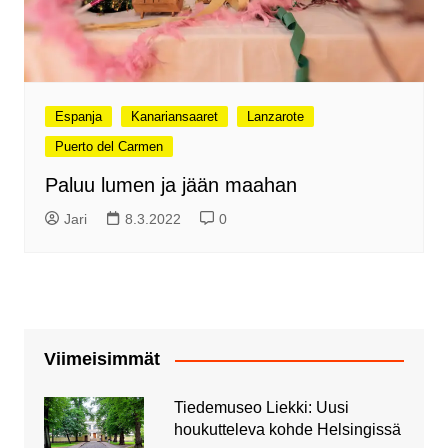
Espanja
Kanariansaaret
Lanzarote
Puerto del Carmen
Paluu lumen ja jään maahan
Jari
8.3.2022
0
Viimeisimmät
Tiedemuseo Liekki: Uusi
houkutteleva kohde Helsingissä