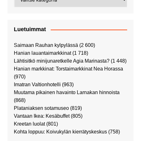
Luetuimmat
Saimaan Rauhan kylpylässä
(2 600)
Hanian lauantaimarkkinat
(1 718)
Lähtisitkö minijunaretkelle Agia Marinasta?
(1 448)
Hanian markkinat: Torstaimarkkinat Nea Horassa
(970)
Imatran Valtionhotelli
(963)
Muutama pikainen havainto Larnakan hinnoista
(868)
Plataniaksen sotamuseo
(819)
Vantaan Ikea: Kesäbuffet
(805)
Kreetan luolat
(801)
Kohta loppuu: Koivukylän kierrätyskeskus
(758)