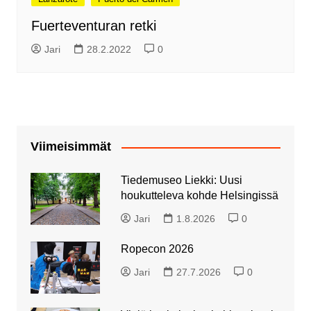
Fuerteventuran retki
Jari
28.2.2022
0
Viimeisimmät
Tiedemuseo Liekki: Uusi
houkutteleva kohde Helsingissä
Jari
1.8.2026
0
Ropecon 2026
Jari
27.7.2026
0