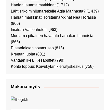
Hanian lauantaimarkkinat
(1 712)
Lähtisitkö minijunaretkelle Agia Marinasta?
(1 439)
Hanian markkinat: Torstaimarkkinat Nea Horassa
(966)
Imatran Valtionhotelli
(963)
Muutama pikainen havainto Larnakan hinnoista
(866)
Plataniaksen sotamuseo
(813)
Kreetan luolat
(801)
Vantaan Ikea: Kesäbuffet
(798)
Kohta loppuu: Koivukylän kierrätyskeskus
(758)
Mukana myös