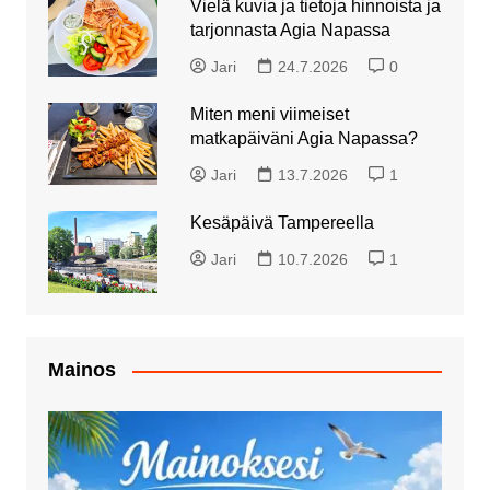
Vielä kuvia ja tietoja hinnoista ja
tarjonnasta Agia Napassa
Jari
24.7.2026
0
Miten meni viimeiset
matkapäiväni Agia Napassa?
Jari
13.7.2026
1
Kesäpäivä Tampereella
Jari
10.7.2026
1
Mainos