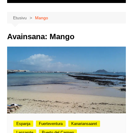
Etusivu
Mango
Avainsana:
Mango
Espanja
Fuerteventura
Kanariansaaret
Lanzarote
Puerto del Carmen