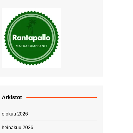
Muutosten tuulet puhaltavat
Nyt pääsee Palettilammelle!
Kesäretki kartanolle
The Tall Ships Races
Helsinki 2024
Piknik Buffeella Viking
Cinderellalla
Juhannuskävelyllä
Kuninkaantammessa
Kesän ensimmäinen
Linnanmäkipäivä
Onnea 474 -vuotias Helsinki
Arkistot
Taianomainen Laivavierailu –
Kuvittele ylellinen seikkailu
elokuu 2026
merellä!
Lähimatkailua: Pitkäkosken
heinäkuu 2026
luontopolut