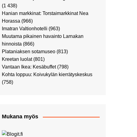
Ostosristeilyllä Viking
(1 438)
XPRSillä
Hanian markkinat: Torstaimarkkinat Nea
Peppi Pitkätossu -
Horassa
(966)
näyttelyssä
Imatran Valtionhotelli
(963)
Tutustu Vuoden Luontokuviin
Muutama pikainen havainto Larnakan
Kaaressa
hinnoista
(866)
Kulttuuria Kaaressa
Plataniaksen sotamuseo
(813)
Aikamatka 80-luvulle: I love
Kreetan luolat
(801)
8-bit
Vantaan Ikea: Kesäbuffet
(798)
Upea Didrichsenin
Kohta loppuu: Koivukylän kierrätyskeskus
taidemuseo
(758)
Joulutunnelmaa Tuomaan
Markkinoilla
Punk museo ja muutama
muu kulttuurinähtävyys
Mukana myös
Ostosristeily Tallinnaan
Kirjamessut sekä Viini &
Ruoka 2024