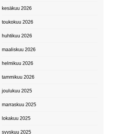
Kevätmessuilla 2024
kesäkuu 2026
Caravan 2024 -messut
toukokuu 2026
Matkamessuilla 2024:
Lauantain tunnelmat
huhtikuu 2026
Matkamessut 2024:
pikapalat perjantailta
maaliskuu 2026
Suomen kansallismuseo
helmikuu 2026
Kiasma: Dineo Seshee
Raisibe Bopapen näyttelyn
tammikuu 2026
avaisissa 5.10.2023
joulukuu 2025
marraskuu 2025
lokakuu 2025
syyskuu 2025