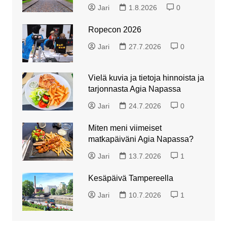
Jari
1.8.2026
0
Ropecon 2026
Jari
27.7.2026
0
Vielä kuvia ja tietoja hinnoista ja
tarjonnasta Agia Napassa
Jari
24.7.2026
0
Miten meni viimeiset
matkapäiväni Agia Napassa?
Jari
13.7.2026
1
Kesäpäivä Tampereella
Jari
10.7.2026
1