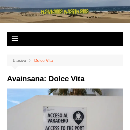
Siirry
sisältöön
Matkalla
maailmalla
Etusivu
Dolce Vita
Avainsana:
Dolce Vita