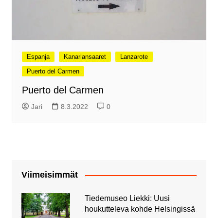
Espanja
Kanariansaaret
Lanzarote
Puerto del Carmen
Puerto del Carmen
Jari
8.3.2022
0
Viimeisimmät
Tiedemuseo Liekki: Uusi
houkutteleva kohde Helsingissä