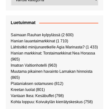
Luetuimmat
Saimaan Rauhan kylpylässä
(2 600)
Hanian lauantaimarkkinat
(1 710)
Lähtisitkö minijunaretkelle Agia Marinasta?
(1 433)
Hanian markkinat: Torstaimarkkinat Nea Horassa
(965)
Imatran Valtionhotelli
(963)
Muutama pikainen havainto Larnakan hinnoista
(865)
Plataniaksen sotamuseo
(812)
Kreetan luolat
(801)
Vantaan Ikea: Kesäbuffet
(798)
Kohta loppuu: Koivukylän kierrätyskeskus
(758)