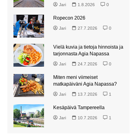
Jari
1.8.2026
0
Ropecon 2026
Jari
27.7.2026
0
Vielä kuvia ja tietoja hinnoista ja
tarjonnasta Agia Napassa
Jari
24.7.2026
0
Miten meni viimeiset
matkapäiväni Agia Napassa?
Jari
13.7.2026
1
Kesäpäivä Tampereella
Jari
10.7.2026
1