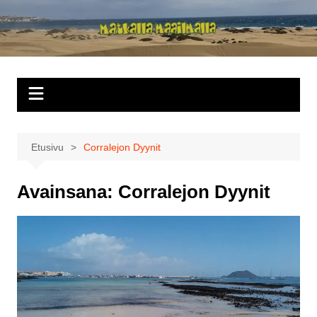
Siirry
sisältöön
Matkalla
maailmalla
Etusivu
Corralejon Dyynit
Avainsana:
Corralejon Dyynit