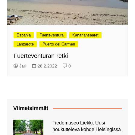
Espanja
Fuerteventura
Kanariansaaret
Lanzarote
Puerto del Carmen
Fuerteventuran retki
Jari
28.2.2022
0
Viimeisimmät
Tiedemuseo Liekki: Uusi
houkutteleva kohde Helsingissä