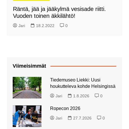
Räntä, jää ja jääkylmä vesisade riitti.
Vuoden toinen äkkilähtö!
Jari
18.2.2022
0
Viimeisimmät
Tiedemuseo Liekki: Uusi
houkutteleva kohde Helsingissä
Jari
1.8.2026
0
Ropecon 2026
Jari
27.7.2026
0