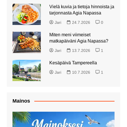
Vielä kuvia ja tietoja hinnoista ja
tarjonnasta Agia Napassa
Jari
24.7.2026
0
Miten meni viimeiset
matkapäiväni Agia Napassa?
Jari
13.7.2026
1
Kesäpäivä Tampereella
Jari
10.7.2026
1
Mainos