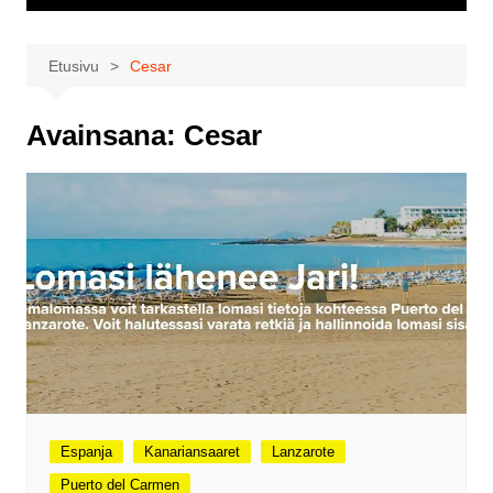
Etusivu
Cesar
Avainsana:
Cesar
Espanja
Kanariansaaret
Lanzarote
Puerto del Carmen