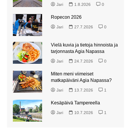
Jari
1.8.2026
0
Ropecon 2026
Jari
27.7.2026
0
Vielä kuvia ja tietoja hinnoista ja
tarjonnasta Agia Napassa
Jari
24.7.2026
0
Miten meni viimeiset
matkapäiväni Agia Napassa?
Jari
13.7.2026
1
Kesäpäivä Tampereella
Jari
10.7.2026
1