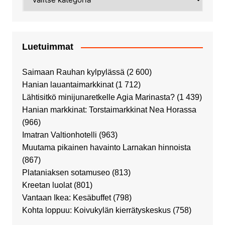
Luetuimmat
Saimaan Rauhan kylpylässä
(2 600)
Hanian lauantaimarkkinat
(1 712)
Lähtisitkö minijunaretkelle Agia Marinasta?
(1 439)
Hanian markkinat: Torstaimarkkinat Nea Horassa
(966)
Imatran Valtionhotelli
(963)
Muutama pikainen havainto Larnakan hinnoista
(867)
Plataniaksen sotamuseo
(813)
Kreetan luolat
(801)
Vantaan Ikea: Kesäbuffet
(798)
Kohta loppuu: Koivukylän kierrätyskeskus
(758)