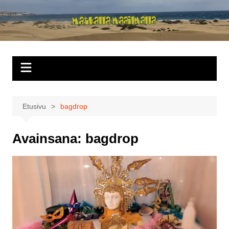
Siirry
sisältöön
Matkalla
maailmalla
Etusivu
bagdrop
Avainsana:
bagdrop