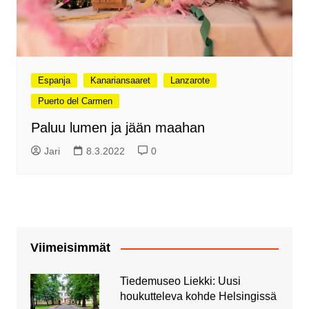
Espanja
Kanariansaaret
Lanzarote
Puerto del Carmen
Paluu lumen ja jään maahan
Jari
8.3.2022
0
Viimeisimmät
Tiedemuseo Liekki: Uusi
houkutteleva kohde Helsingissä