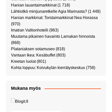
Hanian lauantaimarkkinat
(1 718)
Lähtisitkö minijunaretkelle Agia Marinasta?
(1 448)
Hanian markkinat: Torstaimarkkinat Nea Horassa
(970)
Imatran Valtionhotelli
(963)
Muutama pikainen havainto Larnakan hinnoista
(868)
Plataniaksen sotamuseo
(818)
Vantaan Ikea: Kesäbuffet
(803)
Kreetan luolat
(801)
Kohta loppuu: Koivukylän kierrätyskeskus
(758)
Mukana myös