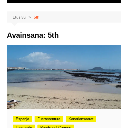
Etusivu
5th
Avainsana:
5th
Espanja
Fuerteventura
Kanariansaaret
Lanzarote
Puerto del Carmen