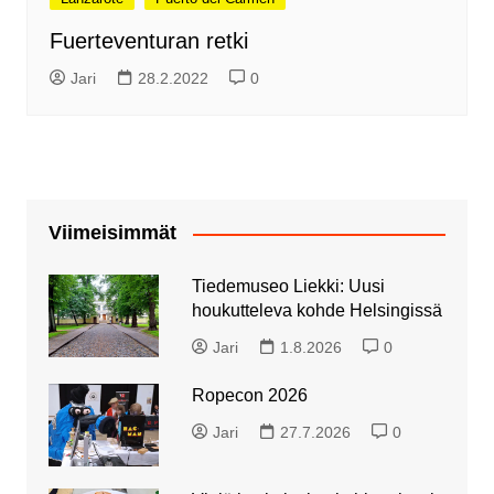
Fuerteventuran retki
Jari
28.2.2022
0
Viimeisimmät
Tiedemuseo Liekki: Uusi
houkutteleva kohde Helsingissä
Jari
1.8.2026
0
Ropecon 2026
Jari
27.7.2026
0