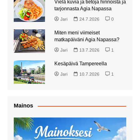
Vielä kuvia ja tietoja hinnoista ja
tarjonnasta Agia Napassa
Jari
24.7.2026
0
Miten meni viimeiset
matkapäiväni Agia Napassa?
Jari
13.7.2026
1
Kesäpäivä Tampereella
Jari
10.7.2026
1
Mainos