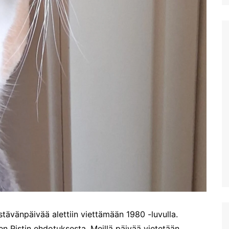
maalaismaisemaa ja kylää
Larnakan hinnoista
Patikkaretkellä Agia
Ensikokemukset Larnakasta
Marinassa. Osa 2: 4,2km
lenkki Oliivilehdoissa
Viimein kohti Kyprosta
Patikkaretkellä Agia
Kohta mennään -Kypros
Marinassa
kutsuu
Labyrintti-puisto
Hersonissoksessa
Acqua Plus. Kreetan suurin
vesipuisto?
Hanian näköalakahvila
Koukouvaya ja Sunset
beach
Plataniaksen virkistysalue:
Agia Lake
Kreetan vanhin kaupunki
Lyttos
ävänpäivää alettiin viettämään 1980 -luvulla.
Kato Zakros Kreetan
itäpäässä
n Ristin ehdotuksesta. Meillä päivää vietetään