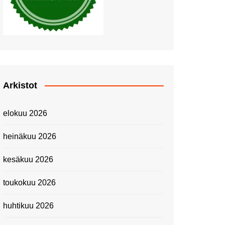
Piknik Buffeella Viking
Cinderellalla
Juhannuskävelyllä
Kuninkaantammessa
Kesän ensimmäinen
Linnanmäkipäivä
Onnea 474 -vuotias Helsinki
Arkistot
Taianomainen Laivavierailu –
Kuvittele ylellinen seikkailu
elokuu 2026
merellä!
Lähimatkailua: Pitkäkosken
heinäkuu 2026
luontopolut
Kevätmessuilla 2024
kesäkuu 2026
Caravan 2024 -messut
toukokuu 2026
Matkamessuilla 2024:
Lauantain tunnelmat
huhtikuu 2026
Matkamessut 2024:
pikapalat perjantailta