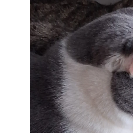
me
Pitkästä aikaa: Poliisi
It
Näe Finnish Photo Awards
Na
2025 kilpailun palkitut
valokuvat
Ag
ra
Hyvää Pääsiäistä 2026!
La
Miksi siirretään kelloja?
Ni
Oletko käynyt lounaalla
Itiksessä?
Pa
Lounaalla Osaka
Teppanyakissa
Puoli vuotta kollien kanssa
Tarinoita rakkaudesta -
valokuvanäyttely
Vene 26 Båt – kevättä
Helsingin messuhallissa
SYÖ! -viikot alkoivat