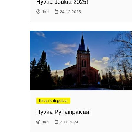
Hyvää Joulua 2025!
Jari
24.12.2025
Ilman kategoriaa
Hyvää Pyhäinpäivää!
Jari
2.11.2024