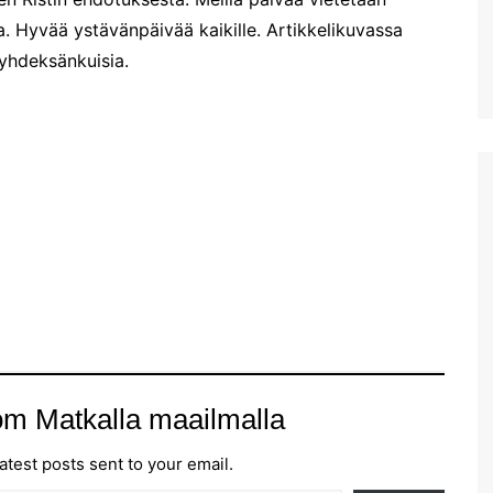
 Hyvää ystävänpäivää kaikille. Artikkelikuvassa
Diktin luola Kreetalla
 yhdeksänkuisia.
Kreetan isoin akvaario:
Cretaquarium Gournesissa
Potamoksen ranta Maliassa
Matala helteen kourissa
Hersonissoksessa
kesäkauden 2022 alussa
Hanian länsipuolen lähirannat
Iraklionin arkeologinen
museo
Plataniaksen sotamuseo
Kreetan kasvitieteellinen
puisto & puutarha
om Matkalla maailmalla
Toisena pääsiäispäivänä
Haniassa
atest posts sent to your email.
Stavros ja muutama muu