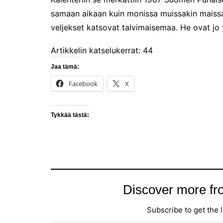
2024
samaan aikaan kuin monissa muissakin maissa.
Somero, kesäkaupunki?
veljekset katsovat talvimaisemaa. He ovat jo
Hyvää Syntymäpäivää 475-
vuotias Helsinki!
Artikkelin katselukerrat:
44
Suomen ensimmäinen
Jaa tämä:
Grand Travel Award -
palkintogaala
Facebook
X
Maailma kylässä -
festivaalissa
Tykkää tästä:
Venekansan ehkä odotetuin
tapahtuma on alkanut
Ensi kertaa: Helsingin
erämessut
Caravan 2025 Helsingin
messukeskuksessa
Discover more fr
Ajatuksia Matka 2025
matkamessuilta
Subscribe to get the l
Type your email…
Matkamessut alkavat