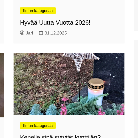
Aptera Koulesin linnoitus
Ilman kategoriaa
Apteran muinaisalue
Hyvää Uutta Vuotta 2026!
Huhtikuussa Elafonississa ja
Falassarnassa
Jari
31.12.2025
Vuoden ensimmäinen
Kreikan matka
Ilman kategoriaa
Kenelle sinä sytytät kynttilän?