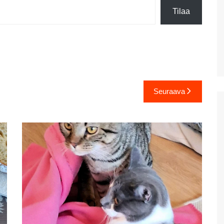
uimaranta Akrotirillä
Tilaa
Prevelin palmuranta ja
Kourtalioti rotko
Spinalonga
Koettua Kreetalla: Paikallinen
mobiili internet
Hanian lauantaimarkkinat
Seuraava
Kreetan nähtävyyksiä:
Myyttinen Polyrrhenia
Knossos
Mobiililaajakaistan
metsästys ja Thériso
Réthymno
Hanian markkinat:
Torstaimarkkinat Nea
Horassa
Kalyves ja paluumatkalla