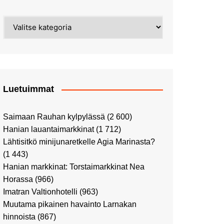
Street Art -pyhiinvaelluksella
Kahvilla Helkatissa
Myyrmäessä
Kategoriat
Värien sinfonian alkusoitto:
Ilmailumuseossa
Alppiruusupuiston
vaalipäivänä
herääminen kevääseen
Uusi UFF -myymälä avasi
ovensa kauppakeskus
Kaaressa
Luetuimmat
Vierailulla Hakasalmen
huvilalla
Saimaan Rauhan kylpylässä
(2 600)
Huutokauppa-auton tarina
Hanian lauantaimarkkinat
(1 712)
jatkuu
Lähtisitkö minijunaretkelle Agia Marinasta?
Ostosristeilyllä Viking
(1 443)
XPRSillä
Hanian markkinat: Torstaimarkkinat Nea
Peppi Pitkätossu -
Horassa
(966)
näyttelyssä
Imatran Valtionhotelli
(963)
Tutustu Vuoden Luontokuviin
Muutama pikainen havainto Larnakan
Kaaressa
hinnoista
(867)
Kulttuuria Kaaressa