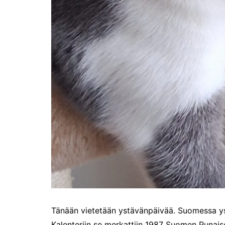
Tunnelmia Caravan 2026 -
messuilta (ja hieman
Matkamessuiltakin)
Hyvää Tuomaan päivää!
Culinary Dreamscapes -
näyttely
Puolivuotta!
Oletko jo käynyt?
Kirjamessut 2025
The art of Sailing
Kävitkö I love me messuilla?
Riiviöt
Cruise Expo -messuilla
Timantti Entressessä
Kesällä Gumbostrandissa
Tänään vietetään ystävänpäivää. Suomessa yst
Kuvajournalismin parhaat
Kalenteriin se merkattiin 1987 Suomen Punaise