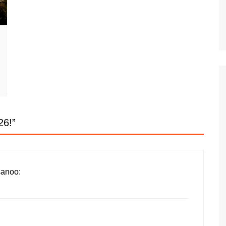
Aptera Koulesin linnoitus
Apteran muinaisalue
Huhtikuussa Elafonississa ja
Falassarnassa
Vuoden ensimmäinen
Kreikan matka
26!
”
sanoo: