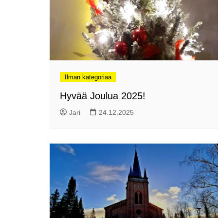
perjantaina 17.1.2025!
Joulutunnelmaa Tuomaan
Markkinoilla
Kenelle sinä sytytät
kynttilän?
Kirjamessut sekä Viini &
Ilman kategoriaa
Ruoka 2024
Hyvää Joulua 2025!
Caravan 2024 -messut
Matkamessuilla 2024:
Jari
24.12.2025
Lauantain tunnelmat
Matkamessut 2024:
pikapalat perjantailta
Matkamessut 19-21.1.2024