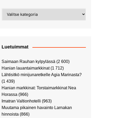
Street Art -pyhiinvaelluksella
Kahvilla Helkatissa
Myyrmäessä
Kategoriat
Värien sinfonian alkusoitto:
Ilmailumuseossa
Alppiruusupuiston
vaalipäivänä
herääminen kevääseen
Uusi UFF -myymälä avasi
ovensa kauppakeskus
Kaaressa
Luetuimmat
Vierailulla Hakasalmen
huvilalla
Saimaan Rauhan kylpylässä
(2 600)
Huutokauppa-auton tarina
Hanian lauantaimarkkinat
(1 712)
jatkuu
Lähtisitkö minijunaretkelle Agia Marinasta?
Ostosristeilyllä Viking
(1 439)
XPRSillä
Hanian markkinat: Torstaimarkkinat Nea
Peppi Pitkätossu -
Horassa
(966)
näyttelyssä
Imatran Valtionhotelli
(963)
Tutustu Vuoden Luontokuviin
Muutama pikainen havainto Larnakan
Kaaressa
hinnoista
(866)
Kulttuuria Kaaressa