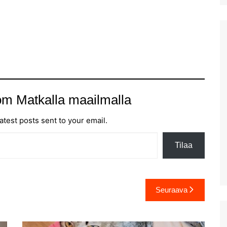
maalaismaisemaa ja kylää
Larnakan hinnoista
Patikkaretkellä Agia
Ensikokemukset Larnakasta
Marinassa. Osa 2: 4,2km
lenkki Oliivilehdoissa
Viimein kohti Kyprosta
Patikkaretkellä Agia
Kohta mennään -Kypros
Marinassa
kutsuu
Labyrintti-puisto
Hersonissoksessa
om Matkalla maailmalla
Acqua Plus. Kreetan suurin
vesipuisto?
atest posts sent to your email.
Hanian näköalakahvila
Koukouvaya ja Sunset
Tilaa
beach
Plataniaksen virkistysalue:
Agia Lake
Seuraava
Kreetan vanhin kaupunki
Lyttos
Kato Zakros Kreetan
itäpäässä