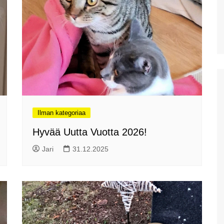
Diktin luola Kreetalla
Kreetan isoin akvaario:
Cretaquarium Gournesissa
Potamoksen ranta Maliassa
Matala helteen kourissa
Hersonissoksessa
kesäkauden 2022 alussa
Ilman kategoriaa
Hanian länsipuolen lähirannat
Hyvää Uutta Vuotta 2026!
Iraklionin arkeologinen
museo
Jari
31.12.2025
Plataniaksen sotamuseo
Kreetan kasvitieteellinen
puisto & puutarha
Toisena pääsiäispäivänä
Haniassa
Stavros ja muutama muu