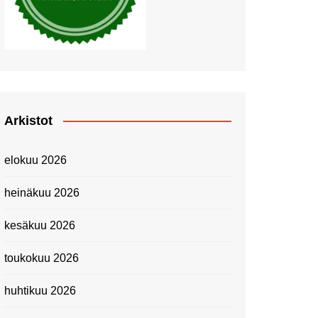
Piknik Buffeella Viking
Cinderellalla
Juhannuskävelyllä
Kuninkaantammessa
Kesän ensimmäinen
Linnanmäkipäivä
Onnea 474 -vuotias Helsinki
Arkistot
Taianomainen Laivavierailu –
Kuvittele ylellinen seikkailu
elokuu 2026
merellä!
Lähimatkailua: Pitkäkosken
heinäkuu 2026
luontopolut
Kevätmessuilla 2024
kesäkuu 2026
Caravan 2024 -messut
toukokuu 2026
Matkamessuilla 2024:
Lauantain tunnelmat
huhtikuu 2026
Matkamessut 2024:
pikapalat perjantailta