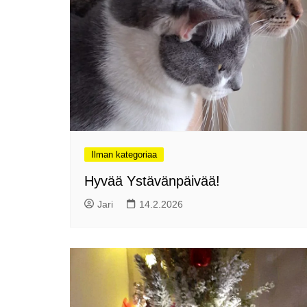
2024
Somero, kesäkaupunki?
Hyvää Syntymäpäivää 475-
vuotias Helsinki!
Suomen ensimmäinen
Grand Travel Award -
palkintogaala
Maailma kylässä -
festivaalissa
Ilman kategoriaa
Venekansan ehkä odotetuin
Hyvää Ystävänpäivää!
tapahtuma on alkanut
Ensi kertaa: Helsingin
Jari
14.2.2026
erämessut
Caravan 2025 Helsingin
messukeskuksessa
Ajatuksia Matka 2025
matkamessuilta
Matkamessut alkavat