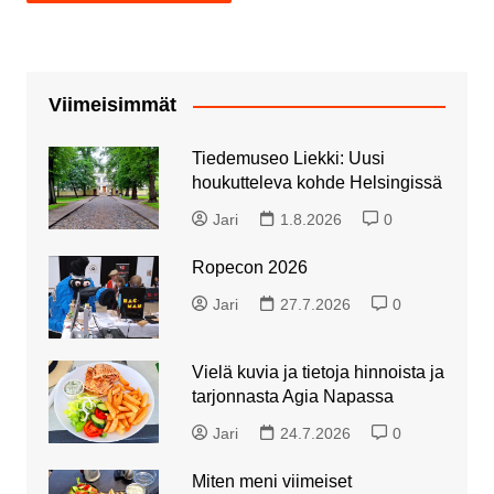
Viimeisimmät
Tiedemuseo Liekki: Uusi
houkutteleva kohde Helsingissä
Jari
1.8.2026
0
Ropecon 2026
Jari
27.7.2026
0
Vielä kuvia ja tietoja hinnoista ja
tarjonnasta Agia Napassa
Jari
24.7.2026
0
Miten meni viimeiset