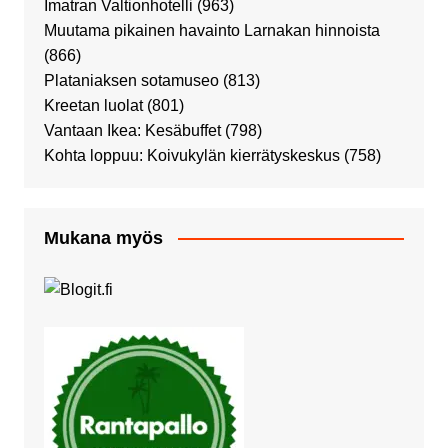
Imatran Valtionhotelli
(963)
Muutama pikainen havainto Larnakan hinnoista
(866)
Plataniaksen sotamuseo
(813)
Kreetan luolat
(801)
Vantaan Ikea: Kesäbuffet
(798)
Kohta loppuu: Koivukylän kierrätyskeskus
(758)
Mukana myös