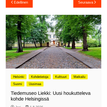
Artikkelien
Edellinen
Seuraava
selaus
Helsinki
Kohdetietoja
Kulttuuri
Matkailu
Suomi
Uusimaa
Tiedemuseo Liekki: Uusi houkutteleva
kohde Helsingissä