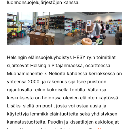
luonnonsuojelujärjestöjen kanssa.
Helsingin eläinsuojeluyhdistys HESY ry:n toimitilat
sijaitsevat Helsingin Pitäjänmäessä, osoitteessa
Muonamiehentie 7. Neliöitä kahdessa kerroksessa on
yhteensä 2000, ja rakennus sijaitsee puistoon
rajautuvalla reilun kokoisella tontilla. Valtaosa
keskuksesta on hoidossa olevien eläinten käytössä.
Lisäksi siellä on puoti, josta voi ostaa uusia ja
käytettyjä lemmikkieläintuotteita sekä yhdistyksen
kannatustuotteita. Puodin ja kissatilojen aukioloajat