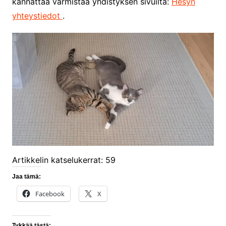
kannattaa varmistaa yhdistyksen sivuilta:
He
syn
yhteystiedot
.
Artikkelin katselukerrat:
59
Jaa tämä:
Facebook
X
Tykkää tästä: