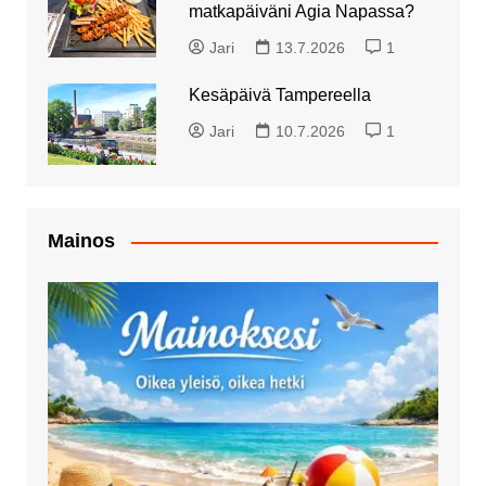
matkapäiväni Agia Napassa?
Jari
13.7.2026
1
Kesäpäivä Tampereella
Jari
10.7.2026
1
Mainos