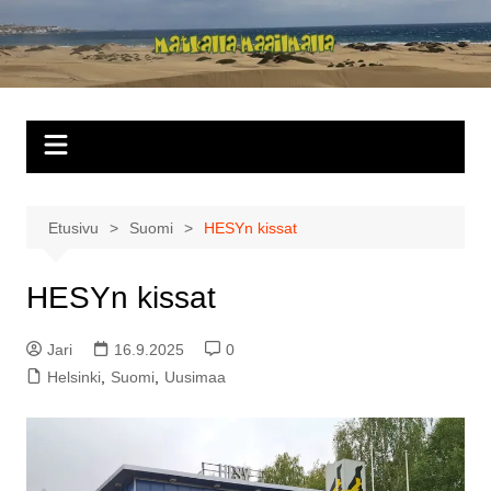
Siirry
sisältöön
Matkalla
maailmalla
Etusivu
Suomi
HESYn kissat
HESYn kissat
Jari
16.9.2025
0
Helsinki
,
Suomi
,
Uusimaa