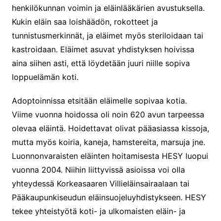
henkilökunnan voimin ja eläinlääkärien avustuksella.
Kukin eläin saa loishäädön, rokotteet ja
tunnistusmerkinnät, ja eläimet myös steriloidaan tai
kastroidaan. Eläimet asuvat yhdistyksen hoivissa
aina siihen asti, että löydetään juuri niille sopiva
loppuelämän koti.
Adoptoinnissa etsitään eläimelle sopivaa kotia.
Viime vuonna hoidossa oli noin 620 avun tarpeessa
olevaa eläintä. Hoidettavat olivat pääasiassa kissoja,
mutta myös koiria, kaneja, hamstereita, marsuja jne.
Luonnonvaraisten eläinten hoitamisesta HESY luopui
vuonna 2004. Niihin liittyvissä asioissa voi olla
yhteydessä Korkeasaaren Villieläinsairaalaan tai
Pääkaupunkiseudun eläinsuojeluyhdistykseen. HESY
tekee yhteistyötä koti- ja ulkomaisten eläin- ja